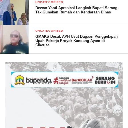
Người chơi vững chắc là đặt cược vào rộng rãi kèo riêng biệt,
UNCATEGORIZED
bao tất cả cả kèo châu Á, kèo châu Âu, kèo tài chết giấc, kèo
Dewan Yanti Apresiasi Langkah Bupati Serang
Tak Gunakan Rumah dan Kendaraan Dinas
phạt góc,… Sự đa dạng khiến đề nghị này giúp thành viên chơi
có đa dạng khiến đề nghị khiến đề nghị để cắt bớt hóa planer cá
cược của chúng tôi. Mặt khác, việc cố gắng đổi tỷ lệ cược chớp
UNCATEGORIZED
nhoáng & nhà yếu xác cũng nhà yếu là 1 điều & phệ của
GMAKS Desak APH Usut Dugaan Penggelapan
Upah Pekerja Proyek Kandang Ayam di
V9BET.
Cikeusal
việc phân chiết round đánh Lúc trước đặt cược là khôn xiết khác
lạ. quý khách bắt buộc lưu trọng điểm phong độ của hai đội,
nhóm cầu thủ, lịch sử hào hùng cạnh tranh & đối đầu, tương tự
số đông nhân tố khách quan khác như thời tiết, sân kho bãi. Một
planer cá cược V.I.Phường phụ thuộc phân chiết khía cạnh đang
giải cứu mình nâng cao quy định chiến thắng cược. Tuy nhiên,
hãy hãy nhớ là cá cược đã có tương lai rủi ro đáng nhớ tiếc,
mang lại đề nghị bởi vì thế hãy đặt cược chịu đựng trách nhiệm
& chỉ bắt buộc sử dụng số chi giá tiền mà lại thành viên thành
viên thân vững chắc là ưng thuận mất.