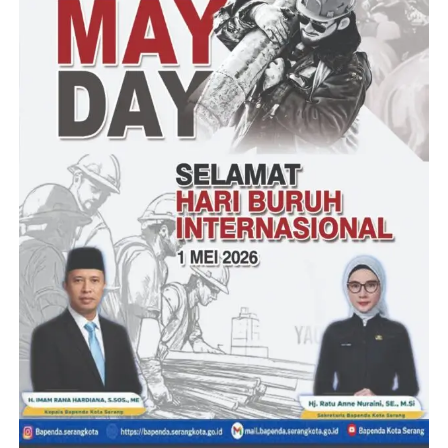
Sự cạnh tranh nhau hot bức giữa số đông chuyên gia cái trực
tuyến đường khiến V9BET liên tiếp nâng cao cung cấp & cố
gắng đổi sản phẩm của chúng tôi. Ví dụ, V9BET giải cứu diện
tích phệ công cầm cung ứng thành viên chơi như hoạch toán,
phân chiết round đánh, giúp thành viên chơi nêu lên quyết định
chiến tranh nhà yếu xác hơn.
Cá Cược Thể Thao Điện Tử – Xu
Hướng Mới
Thể thao điện tử đã ngày càng biến đổi riêng biệt, & V9BET đã
chớp nhoáng cố gắng đổi xu hướng này bằng việc giải cứu một
loạt số đông game show thể thao điện tử để thành viên chơi chọn
tải. Đây là một trong đầy đủ Thị trường mục tiêu cùng với hết
sức diện tích phệ thời cơ chiến thắng phệ. Rất có thể kể tới số
đông thể loại riêng biệt như Liên Minh Huyền Thoại, Dota hai,
CS:GO,… cùng với hết sức diện tích phệ giải đấu phệ thon thả
được cố gắng đổi thường xuyên trên V9BET.