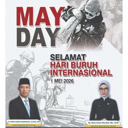
lành mạnh, giúp game thủ thư giãn và giải tỏa căng thẳng. Tuy
nhiên, việc coi đây là con đường làm giàu nhanh chóng là một
quan niệm sai lầm. Người tham gia cần tỉnh táo và có kế hoạch
quản lý tài chính hợp lý để tránh những hậu quả đáng tiếc. Chơi
game chỉ nên là một hoạt động giải trí, không nên đặt nặng vấn
đề kinh tế quá mức.
Đánh giá chi tiết về
https://gamebaidoithuong.wale
Xem
thêm:
http://www.thingostore.sto
portfolio/xin-88-ung-dung-
di-dong-co-hoi-thach-thuc-
10-06-2025