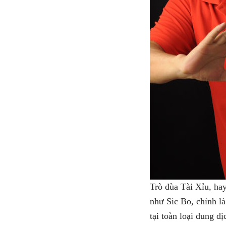
Trò đùa Tài Xỉu, h
như Sic Bo, chính là
tại toàn loại dung 