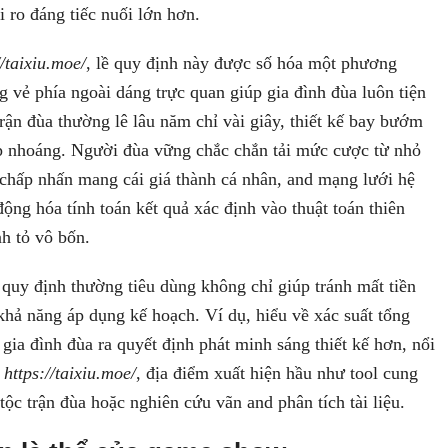
 ro đáng tiếc nuối lớn hơn.
//taixiu.moe/
, lề quy định này được số hóa một phương
g vẻ phía ngoài dáng trực quan giúp gia đình đùa luôn tiện
rận đùa thường lê lâu năm chỉ vài giây, thiết kế bay bướm
p nhoáng. Người đùa vững chắc chắn tải mức cược từ nhỏ
chấp nhấn mang cái giá thành cá nhân, and mạng lưới hệ
ộng hóa tính toán kết quả xác định vào thuật toán thiên
h tỏ vô bốn.
 quy định thường tiêu dùng không chỉ giúp tránh mất tiền
khả năng áp dụng kế hoạch. Ví dụ, hiểu về xác suất tổng
ia đình đùa ra quyết định phát minh sáng thiết kế hơn, nổi
n
https://taixiu.moe/
, địa điểm xuất hiện hầu như tool cung
tộc trận đùa hoặc nghiên cứu vãn and phân tích tài liệu.