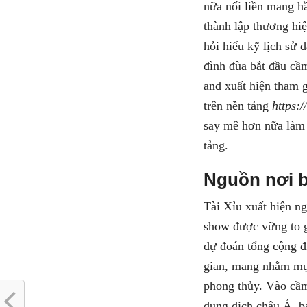
nữa nối liền mang h
thành lập thương hiệ
hỏi hiểu kỹ lịch sử 
đình đùa bắt đầu cầ
and xuất hiện tham 
trên nền tảng
https:/
say mê hơn nữa làm 
tảng.
Nguồn nơi b
Tài Xỉu xuất hiện n
show được vững to g
dự đoán tổng cộng đ
gian, mang nhằm mục
phong thủy. Vào cầm
dung dịch châu Á, b