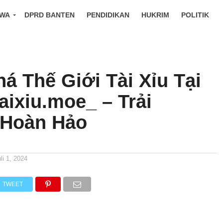
IWA
DPRD BANTEN
PENDIDIKAN
HUKRIM
POLITIK
á Thế Giới Tài Xỉu Tại
aixiu.moe_ – Trải
 Hoàn Hảo
li 1, 2024
TWEET