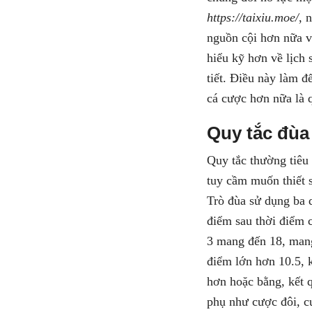
https://taixiu.moe/
, 
nguồn cội hơn nữa v
hiểu kỹ hơn về lịch 
tiết. Điều này làm đ
cá cược hơn nữa là 
Quy tắc đùa
Quy tắc thường tiêu
tuy cầm muốn thiết s
Trò đùa sử dụng ba 
điểm sau thời điểm 
3 mang đến 18, mang
điểm lớn hơn 10.5, k
hơn hoặc bằng, kết 
phụ như cược đôi, cư