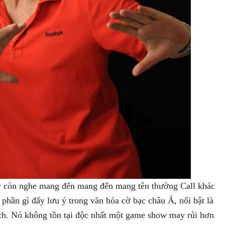
ay còn nghe mang đến mang đến mang tên thường Call khác
 phần gì đấy lưu ý trong văn hóa cờ bạc châu Á, nổi bật là
dịch. Nó không tồn tại độc nhất một game show may rủi hơn