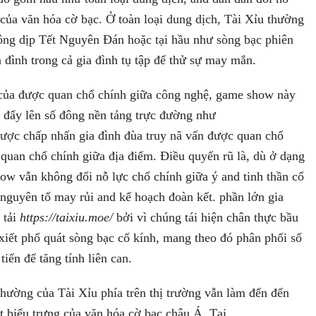
 của văn hóa cờ bạc. Ở toàn loại dung dịch, Tài Xỉu thường
ông dịp Tết Nguyên Đán hoặc tại hầu như sòng bạc phiên
a đình trong cả gia đình tụ tập để thử sự may mắn.
của được quan chổ chính giữa công nghệ, game show này
 đẩy lên số đông nền tảng trực đường như
được chấp nhấn gia đình đùa truy nã vấn được quan chổ
 quan chổ chính giữa địa điểm. Điều quyến rũ là, dù ở dạng
ow vẫn không đổi nỗ lực chổ chính giữa ý and tinh thần cổ
nguyên tố may rủi and kế hoạch đoàn kết. phần lớn gia
 tải
https://taixiu.moe/
bởi vì chúng tái hiện chân thực bầu
xiết phổ quát sòng bạc cổ kính, mang theo đó phân phối số
tiến để tăng tính liên can.
thường của Tài Xỉu phía trên thị trường vẫn làm đến đến
t biểu trưng của văn hóa cờ bạc châu Á. Tại