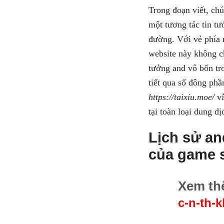
Trong đoạn viết, ch
một tương tác tin t
đường. Với vẻ phía 
website này không ch
tưởng and vô bốn tr
tiết qua số đông phầ
https://taixiu.moe/
vẫ
tại toàn loại dung dị
Lịch sử an
của game 
Xem t
c-n-th-