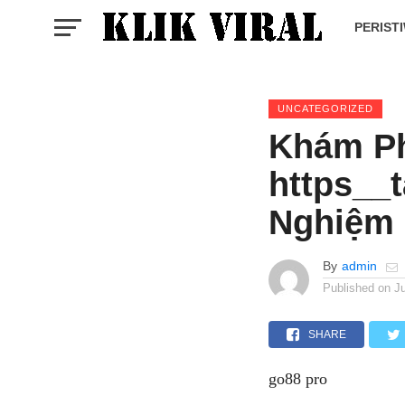
PERIST
UNCATEGORIZED
Khám Ph
https__t
Nghiệm
By
admin
Published on
Ju
SHARE
go88 pro