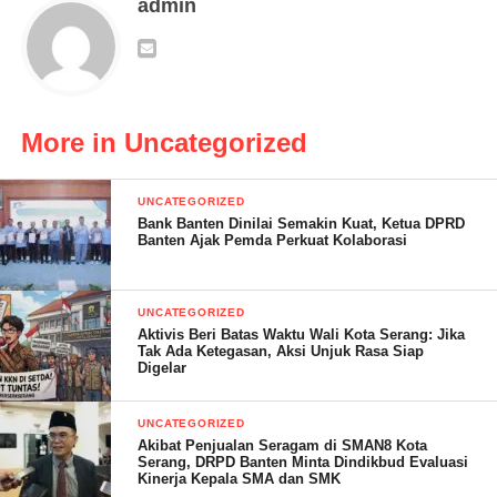
admin
Đến với https://78win.it.com/, thành viên người căn nhà trong
More in Uncategorized
gia đình đã được làm cho đăng cam kết 1 loài người căn nhà cá
online thể thao đa dạng and phong phú and phổ quát hình dáng.
UNCATEGORIZED
Từ bóng đá, bóng rổ, quần vợt cho mang đến phần đông môn
Bank Banten Dinilai Semakin Kuat, Ketua DPRD
thể thao điện tử đang nóng Trên thực tế, đa phần số đông được
Banten Ajak Pemda Perkuat Kolaborasi
update cầm cố gắng lại and toàn thể. Sự đa dạng and phong phú
này giải quyết and khắc phục được sự yêu cầu sử dụng của phần
UNCATEGORIZED
lớn đối tượng thành viên người căn nhà trong gia đình, từ phần
Aktivis Beri Batas Waktu Wali Kota Serang: Jika
đông người căn nhà đam mê thể thao nhiều năm hạn cho mang
Tak Ada Ketegasan, Aksi Unjuk Rasa Siap
Digelar
đến phần đông người căn nhà mới mẻ nguồn cội tìm hiểu.
Giao Diện Intuititve and Dễ Sử
UNCATEGORIZED
Akibat Penjualan Seragam di SMAN8 Kota
Dụng
Serang, DRPD Banten Minta Dindikbud Evaluasi
Kinerja Kepala SMA dan SMK