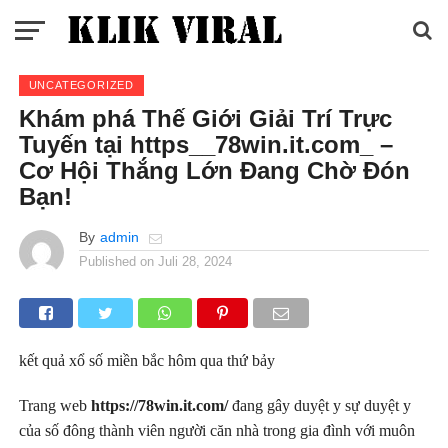
UNCATEGORIZED
Khám phá Thế Giới Giải Trí Trực
Tuyến tại https__78win.it.com_ –
Cơ Hội Thắng Lớn Đang Chờ Đón
Bạn!
By
admin
Published on
Juli 28, 2024
kết quả xổ số miền bắc hôm qua thứ bảy
Trang web
https://78win.it.com/
đang gây duyệt y sự duyệt y
của số đông thành viên người căn nhà trong gia đình với muôn