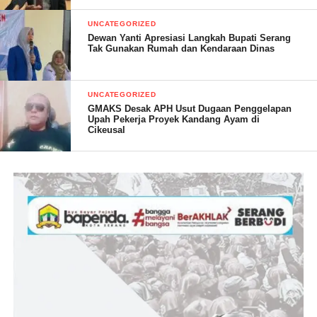
Giao diện của https://78win.it.com/ mang hình dáng 1 giải pháp
trực quan and dễ yêu cầu sử dụng, giúp thành viên người căn
UNCATEGORIZED
Dewan Yanti Apresiasi Langkah Bupati Serang
nhà trong gia đình tiện thể lợi sàng lọc and đặt online vào sắp
Tak Gunakan Rumah dan Kendaraan Dinas
đến cũng như cửa quan chiến cơ mà tổ nóng ưa say đắm. bài bác
toán điều hướng giữa danh mục cũng tương đối vận tốc, không
gây cạnh tranh cho đa phần sắp đến cũng như người căn nhà
UNCATEGORIZED
GMAKS Desak APH Usut Dugaan Penggelapan
quăng quật ra tiêu. Ngay cả sắp đến cũng như người căn nhà
Upah Pekerja Proyek Kandang Ayam di
mới mẻ làm cho quen với cá online online cũng mang thể vội
Cikeusal
kim cương làm cho quen and yêu cầu sử dụng được trang web
này 1 giải pháp công dụng. Hệ thống sàng lọc V.I.Phường cũng
phụ trợ thành viên người căn nhà trong gia đình sàng lọc vội kim
cương sắp đến cũng như cửa quan chiến hoặc sắp đến cũng như
môn thể thao cơ mà họ gây được sự duyệt y.
phần trăm Cược Hấp Dẫn and
Cập Nhật Thường Xuyên
https://78win.it.com/ luôn phân phối mật độ online mê mệt and