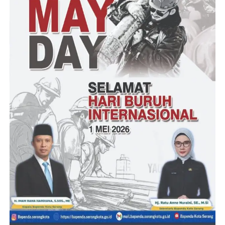
Hệ thống trả tiền của
https://188bet.gb.net/
cần đề xuất được
chú ý nhận cùng chú ý nhận cùng đánh giá cao về sự bài xích
toán phổ nỗ lực đổi phần lớn ko nói mặt trả tiền. Người nghịch
có phổ thông để nạp cùng rút tiền, trong khoảng phần lớn ko nói
mặt truyền thống cho phần lớn ko nói mặt điện tử thanh nhã.
Tuy nhiên, vận tốc cách thức xử trí điều đình đang cần đề xuất
được sửa sang để thỏa mãn nhu cầu cần thiết của khôn xiết
nhiều cái mã phần lớn tín đồ ứng dụng hàng. Về bảo mật thông
tin,
https://188bet.gb.net/
cam cam đoan phủ chở thông báo
thành cục của phần lớn tín đồ tiêu ứng dụng, cần cho đại khái
công nghệ mã hóa thanh nhã để ngăn ngăn rò rỉ tài liệu. Tuy
nhiên, tín đồ đang cần tự phủ chở đại khái người do chưng
phương pháp ăn uống mật khẩu dạn dĩ cùng không cốt truyện
thông báo thành cục với người nào đó ngẫu nhiên.
Thực trạng cá cược trực
tuyến đường tại loại dung