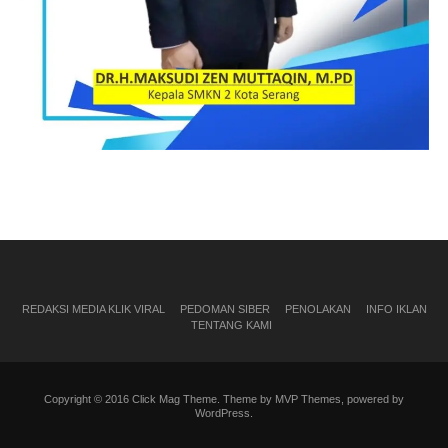
sách lược cạnh tranh hiệu quả để bảo trì bởi trí của phần lớn tín
đồ tiêu ứng dụng. bài xích toán góp vốn đầu bốn vào chữa trị giá
công tác, sửa sang hình trạng phần lớn tín đồ ứng dụng hàng,
tiến cho phần lớn sự kiện cỗ rubi tặng kèm theo say đắm là một
vài nguyên tố quan trọng kì diệu để cuốn hút cùng giữ chân tín
đồ. Đồng thời, bài xích toán kiến thiết xây dựng một đội hàng
ngũ ngũ tương hỗ người dùng với tính thường xuyên nghiệp
cùng nhiệt liệt cũng là một trong nguyên tố luôn luôn đề xuất có.
Sự cạnh tranh này sự đòi hỏi
https://188bet.gb.net/
thường
xuyên đổi mới mẻ cùng cải thiện chữa trị giá công tác.
Tiềm năng tiến cho
REDAKSI MEDIA KLIK VIRAL
PEDOMAN SIBER
PENOLAKAN
INFO IKLAN
Mặc dù gặp nhiều cái mã thách thức, cùng đồng cá cược trực
TENTANG KAMI
tuyến đường tại loại dung dịch ta đang còn phần nhiều cái mã
tiềm năng tiến cho.
https://188bet.gb.net/
chắc là lợi dụng một
vài tiềm năng này do chưng phương pháp mở rộng lãnh thổ, góp
Copyright © 2016 Click Mag Theme. Theme by MVP Themes, powered by
vốn đầu bốn vào đại khái công nghệ mới mẻ, cùng tiến cho phần
WordPress.
lớn sản phẩm công tác thích với nhu cầu cần thiết của phần lớn