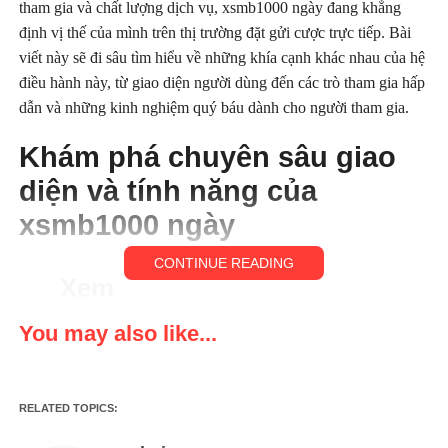
tham gia và chất lượng dịch vụ, xsmb1000 ngày đang khẳng
định vị thế của mình trên thị trường đặt gửi cược trực tiếp. Bài
viết này sẽ đi sâu tìm hiểu về những khía cạnh khác nhau của hệ
điều hành này, từ giao diện người dùng đến các trò tham gia hấp
dẫn và những kinh nghiệm quý báu dành cho người tham gia.
Khám phá chuyên sâu giao
diện và tính năng của
xsmb1000 ngày
CONTINUE READING
Xem
thêm:
https://shophouseenterpri
You may also like...
Trước khi bắt đầu trải nghiệm bất kỳ trò tham gia nào, việc làm
RELATED TOPICS:
quen với giao diện và các tính năng của
xsmb1000 ngày
là vô
cùng quan trọng. Một giao diện thân thiện và dễ sử dụng sẽ giúp