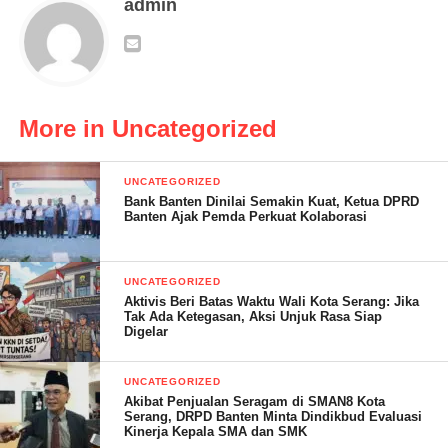
admin
người tham gia tiết kiệm thời gian và tăng trải nghiệm tham gia
game.
Thiết kế thân thiện và dễ sử
dụng
More in Uncategorized
Giao diện của
xsmb1000 ngày
được thiết kế khá đơn giản, thân
thiện và dễ sử dụng, ngay cả đối với những người tham gia mới
UNCATEGORIZED
Bank Banten Dinilai Semakin Kuat, Ketua DPRD
chưa có kinh nghiệm. Các mục chính được sắp xếp một cách
Banten Ajak Pemda Perkuat Kolaborasi
logic, giúp người dùng dễ dàng kiếm tìm và vào web vào các trò
tham gia yêu thích. Màu sắc hài hoà cược, không quá sặc sỡ, tạo
cảm giác thoải mái và dễ chịu cho người tham gia. Hệ thống
UNCATEGORIZED
Aktivis Beri Batas Waktu Wali Kota Serang: Jika
menu được thiết kế rõ ràng, với các biểu tượng dễ hiểu, giúp
Tak Ada Ketegasan, Aksi Unjuk Rasa Siap
Digelar
người dùng nhanh chóng nắm bắt được chức năng của từng
phần. Điều này giúp người tham gia tiết kiệm thời gian và tập
trung vào trải nghiệm game. Thậm chí, người dùng không cần
UNCATEGORIZED
Akibat Penjualan Seragam di SMAN8 Kota
phải có quá nhiều mẹo tham gia công nghệ thông tin vẫn có thể
Serang, DRPD Banten Minta Dindikbud Evaluasi
Kinerja Kepala SMA dan SMK
dễ dàng sử dụng.