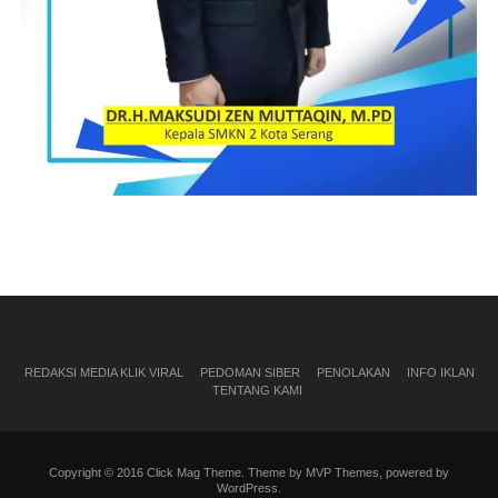
bóng đá, bóng đá, bóng rổ đến các môn thể thao điện tử. Người
tham gia có thể gửi cược vào nhiều trận đấu khác nhau với tỷ lệ
kèo hấp dẫn. Hệ thống cập nhật tỷ lệ kèo nhanh chóng và chính
xác, giúp người tham gia đưa ra quyết định gửi cược một cách
kịp thời. Ngoài ra,
xsmb1000 ngày
cung cấp nhiều loại gửi
cược khác nhau, đáp ứng nhu cầu đa dạng của người tham gia.
Tính năng phân tích trận đấu cũng được tích hợp, giúp người
tham gia đưa ra lựa chọn sáng suốt hơn.
Lô đề, dự đoán số
xsmb1000 ngày
cũng cung cấp các trò tham gia lô đề và dự
đoán số với nhiều hình thức tham gia khác nhau. Người tham gia
có thể lựa chọn các loại hình dự đoán số từ 3 miền Bắc, Trung,
Nam. Giao diện dễ hiểu và thân thiện giúp người tham gia nhanh
REDAKSI MEDIA KLIK VIRAL
PEDOMAN SIBER
PENOLAKAN
INFO IKLAN
TENTANG KAMI
chóng nắm bắt và tham gia. Quá trình gửi cược và lĩnh thưởng
được thực hiện nhanh chóng và thuận lợi. Hệ thống minh bạch
và công khai kết quả dự đoán số giúp người tham gia an tâm hơn
Copyright © 2016 Click Mag Theme. Theme by MVP Themes, powered by
khi tham gia. Sự đa dạng của các hình thức tham gia lô đề trên
WordPress.