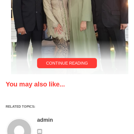
CONTINUE READING
You may also like...
PANDEGLANG, klikviral.com – Sebagai wujud rasa syukur
RELATED TOPICS:
dan kewajiban seorang kepala keluarga, Bripka Sukarno S.AP,
anggota Mapolsek Kecamatan Menes, Kabupaten Pandeglang,
admin
Provinsi Banten, menggelar acara Tasyakuran Khitanan putra
ke-2 nya pada Rabu,(03/05/2023)