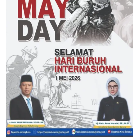
S.Si, saat ini masih tercatat sebagai siswa kelas 1 di sekolah SD
IT Malnu Bonjer, Menes.
Rangkaian acara seluruh nya tampak meriah dalam suasana
tasyakuran, dengan siraman rohani dan Istighosah pada pukul
20.00 Wib,diisi oleh
Penceramah Kiyai Ajat Sudrajat ( Ki Bubuk Ranginang) dari
Lebak Banten,serta Istighosah yang pimpin oleh Kiyai
Syirojudin Lc, selaku Pimpinan Ponpes PHMQ Sukahati
Labuan ( Saung Shoang).
” Semoga dengan harapan dan doa dari Bapak dan Ibu serta
saudara juga teman sekalian, anak kami menjadi anak yang soleh
dan berguna bagi Agama, Bangsa dan Negara dijalan kebaikan.
Serta berbakti kepada kedua orang tua nya,” tandas Bripka
Sukarno S.AP, seraya mengucapkan amin.
( YEN/RG)