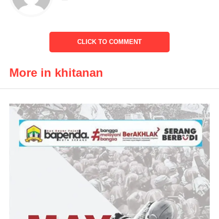
Acara yang dilaksanakan di kediaman nya bertempat di Gang
Kavling Kampung Baru, Rt 04, Rw 10. Desa Labuan,
CLICK TO COMMENT
Kecamatan Labuan Kabupaten Pandeglang – Banten, sekira
pukul 10.00 WIB hingga selesai.
More in khitanan
Muhammad Ziyad Nailun, usia 7 tahun putra ke 2 yang akan di
Khitan dari pasangan Bripka Sukarno, S.AP. dan Iiz Faizah,