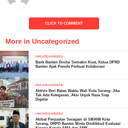
Hal senada juga disampaikan Abah Kyai H. Astari Banten,
dengan pernyataan Sikap atas beberapa pemberitaan yang ramai
CLICK TO COMMENT
terkait dukungan DPD Terumbu Banten Indonesia terhadap
pembangunan PSN PIK-2.
More in Uncategorized
“Berita yang kemarin beredar kami nyatakan tidak benar, karena
kami tegas menolak pengembang PSN PIK-2,” Ujarnya.
UNCATEGORIZED
Bank Banten Dinilai Semakin Kuat, Ketua DPRD
Banten Ajak Pemda Perkuat Kolaborasi
Pembina DPP meminta kepada jajaran DPW DKI Jakarta, DPW
UNCATEGORIZED
Banten Serta DPD Kota dan Kabupaten untuk tegak lurus
Aktivis Beri Batas Waktu Wali Kota Serang: Jika
Tak Ada Ketegasan, Aksi Unjuk Rasa Siap
bersama Ulama membela masyarakat Banten untuk menolak
Digelar
PIK-2 yang dianggap tidak selaras dengan UUD 45 dan
Pancasila.
UNCATEGORIZED
Akibat Penjualan Seragam di SMAN8 Kota
Serang, DRPD Banten Minta Dindikbud Evaluasi
Kinerja Kepala SMA dan SMK