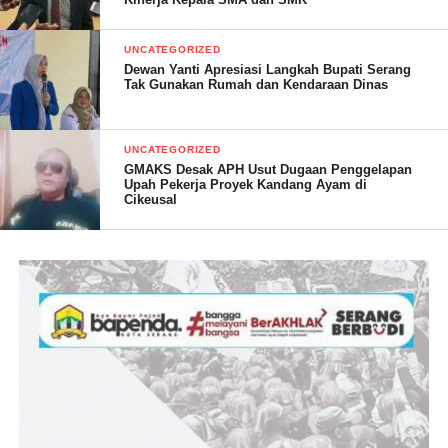
“Sejarah Persilatan Terumbu sebagai pembela ulama dan
UNCATEGORIZED
masyarakat rakyat, bukan membela oligarki yang mengancam
Dewan Yanti Apresiasi Langkah Bupati Serang
kedaulatan NKRI,” Papar Abah Kyai Astari.
Tak Gunakan Rumah dan Kendaraan Dinas
“Terimakasih dan mari kita berkomitmen bersama menjaga
kedaulatan dan peduli terhadap penderitaan masyarakat
UNCATEGORIZED
GMAKS Desak APH Usut Dugaan Penggelapan
Indonesia khususnya Banten.” Tegasnya.
Upah Pekerja Proyek Kandang Ayam di
Cikeusal
Post Views:
8