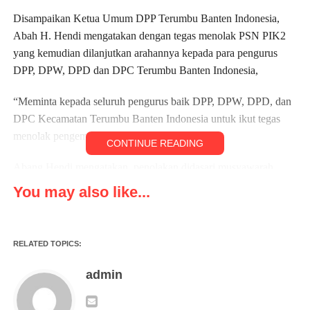
Disampaikan Ketua Umum DPP Terumbu Banten Indonesia,
Abah H. Hendi mengatakan dengan tegas menolak PSN PIK2
yang kemudian dilanjutkan arahannya kepada para pengurus
DPP, DPW, DPD dan DPC Terumbu Banten Indonesia,
“Meminta kepada seluruh pengurus baik DPP, DPW, DPD, dan
DPC Kecamatan Terumbu Banten Indonesia untuk ikut tegas
menolak pengembangan PIK2,” Katanya.
CONTINUE READING
Abang Hendi mengatakan, penolakan didasari musyawarah
bersama para tokoh masyarakat dan tokoh agama atas
You may also like...
penderitaan masyarakat Banten yang disebabkan pembangunan
PIK-2.
RELATED TOPICS:
“Terlalu banyak mudharat yang terima masyarakat sekitar
pembangunan PIK-2, kami bersama para tokoh masyarakat dan
admin
Agama jelas menolak tegas.” Tegas Abah Hendi.