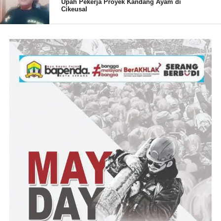
Upah Pekerja Proyek Kandang Ayam di
Cikeusal
“Kami berkomitmen menjalankan peran sebagai pengawas
kebijakan pemerintah demi terwujudnya tata kelola yang baik,”
tutupnya.
Aksi pada Kamis mendatang menjadi perhatian publik karena
menyentuh dua isu penting, yakni transparansi penggunaan
anggaran dan pengelolaan barang milik daerah, yang dinilai
membutuhkan pengawasan lebih ketat.
Post Views:
8