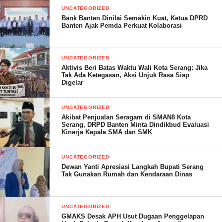
Selain isu terkait BBWSCC, koalisi ini juga menyoroti dugaan
UNCATEGORIZED
kecurangan dalam proses tukar-menukar barang milik daerah
Bank Banten Dinilai Semakin Kuat, Ketua DPRD
Banten Ajak Pemda Perkuat Kolaborasi
dengan PT Bersama Kembang Kerep. Dugaan tersebut
didasarkan pada tata cara yang diatur dalam Permendagri Nomor
19 Tahun 2014 tentang Pedoman Pengelolaan Barang Milik
UNCATEGORIZED
Daerah.
Aktivis Beri Batas Waktu Wali Kota Serang: Jika
Tak Ada Ketegasan, Aksi Unjuk Rasa Siap
Digelar
UNCATEGORIZED
“Kami mendesak Penjabat (Pj) Walikota Serang untuk
Akibat Penjualan Seragam di SMAN8 Kota
memberikan salinan berita acara serta dokumentasi terkait proses
Serang, DRPD Banten Minta Dindikbud Evaluasi
Kinerja Kepala SMA dan SMK
tukar-menukar tersebut agar semuanya transparan dan sesuai
aturan,” tegasnya.
UNCATEGORIZED
Dewan Yanti Apresiasi Langkah Bupati Serang
Tak Gunakan Rumah dan Kendaraan Dinas
Lebih lanjut, Babay menegaskan bahwa, kami koalisi lembaga
akan terus mengawal progres kebijakan pemerintah sebagai
UNCATEGORIZED
bentuk fungsi kontrol sosial dan kelembagaan.
GMAKS Desak APH Usut Dugaan Penggelapan