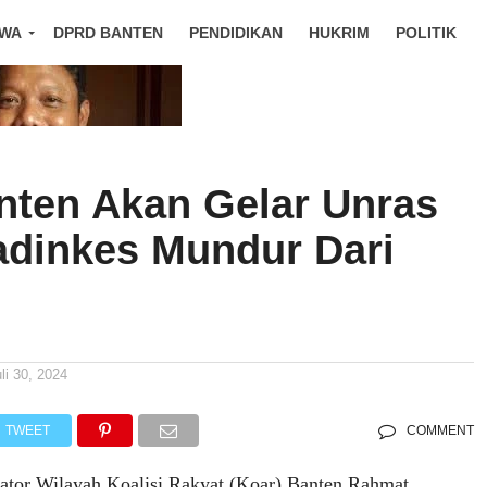
IWA
DPRD BANTEN
PENDIDIKAN
HUKRIM
POLITIK
nten Akan Gelar Unras
adinkes Mundur Dari
n
li 30, 2024
TWEET
COMMENT
or Wilayah Koalisi Rakyat (Koar) Banten Rahmat