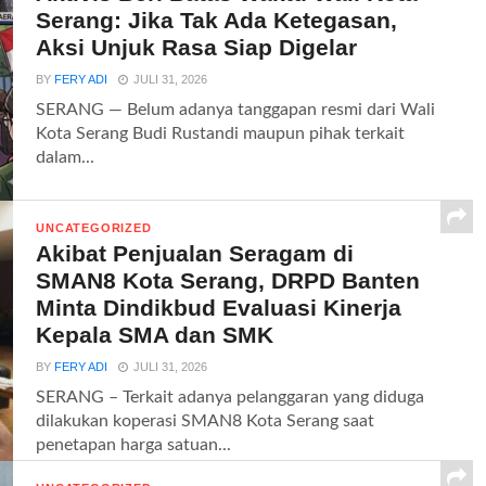
Serang: Jika Tak Ada Ketegasan,
Aksi Unjuk Rasa Siap Digelar
BY
FERY ADI
JULI 31, 2026
SERANG — Belum adanya tanggapan resmi dari Wali
Kota Serang Budi Rustandi maupun pihak terkait
dalam...
UNCATEGORIZED
Akibat Penjualan Seragam di
SMAN8 Kota Serang, DRPD Banten
Minta Dindikbud Evaluasi Kinerja
Kepala SMA dan SMK
BY
FERY ADI
JULI 31, 2026
SERANG – Terkait adanya pelanggaran yang diduga
dilakukan koperasi SMAN8 Kota Serang saat
penetapan harga satuan...