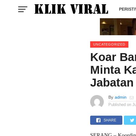
PERIST
UNCATEGORIZED
Koar Ba
Minta K
Jabata
By
admin
Published on
Ju
SHARE
SERANG – Koordinat