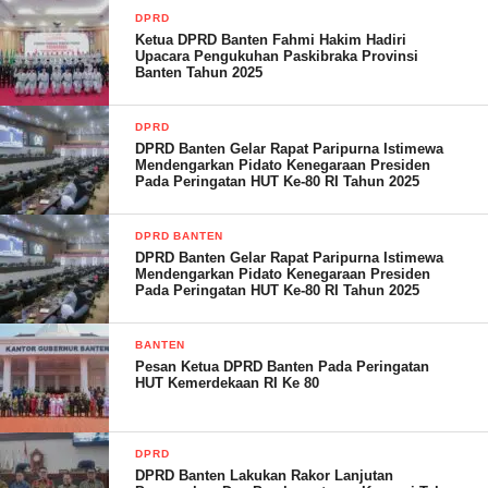
DPRD
Ketua DPRD Banten Fahmi Hakim Hadiri
“Mudah-mudahan penanggulangan HIV/Aids di Provinsi
Upacara Pengukuhan Paskibraka Provinsi
Banten dapat dilakukan secara masif dan Komisi V juga akan
Banten Tahun 2025
turut mendorong anggaran untuk program penanggulangan
tersebut,” tuturnya. (Red)
DPRD
DPRD Banten Gelar Rapat Paripurna Istimewa
Mendengarkan Pidato Kenegaraan Presiden
Pada Peringatan HUT Ke-80 RI Tahun 2025
Post Views:
18
DPRD BANTEN
DPRD Banten Gelar Rapat Paripurna Istimewa
Mendengarkan Pidato Kenegaraan Presiden
Pada Peringatan HUT Ke-80 RI Tahun 2025
BANTEN
Pesan Ketua DPRD Banten Pada Peringatan
HUT Kemerdekaan RI Ke 80
DPRD
DPRD Banten Lakukan Rakor Lanjutan