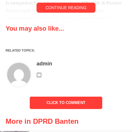
Ia mengatakan bahwa kasus penyebaran HIV/Aids di Provinsi
CONTINUE READING
Banten masih terbilang tinggi dan perlu ada tindakan
penanggulangan. Akan tetapi, Komisi Penanggulangan
HIV/Aids tidak dapat melaksanakan program kerja yang sudah
You may also like...
ada secara masif karena keterbatasan anggaran.
Menanggapi hal tersebut, Ketua Komisi V Ananda Trianh
RELATED TOPICS:
Salichan menyambut baik sampaian aspirasi tersebut dan akan
mendukung Komisi Penanggulangan dalam melaksanakan
admin
program kerjanya.
“Kami sangat mendukung adanya Komisi Penanggulangan
HIV/Aids ini karena program kerja mereka juga sangat baik
untuk masyarakat Banten khususnya generasi muda agar
CLICK TO COMMENT
terbebas dari penyakit tersebut,” ucapnya.
Ia juga berharap ke depannya Komisi Penanggulangan
More in DPRD Banten
HIV/Aids dapat secara masif menanggulangi penyebaran
penyakit tersebut.