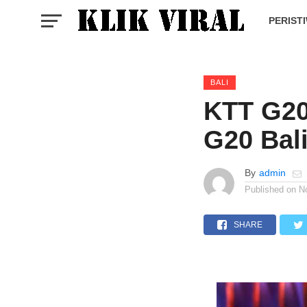
PERIST
BALI
KTT G20
G20 Bal
By
admin
Published on
N
SHARE