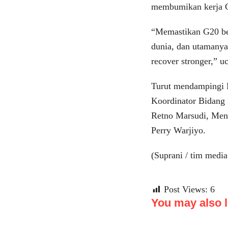
membumikan kerja G
“Memastikan G20 ber
dunia, dan utamanya
recover stronger,” u
Turut mendampingi P
Koordinator Bidang 
Retno Marsudi, Men
Perry Warjiyo.
(Suprani / tim medi
Post Views:
6
You may also li