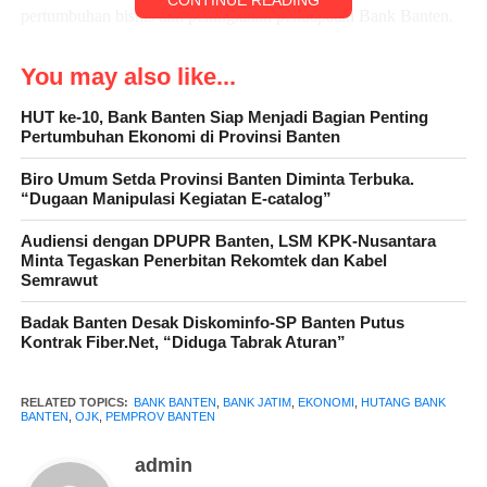
CONTINUE READING
pertumbuhan bisnis dan peningkatan pendapatan Bank Banten.
Dengan KUB Bank Banten justru dianggap tidak leluasa
You may also like...
membuka Cabang diluar Banten,
HUT ke-10, Bank Banten Siap Menjadi Bagian Penting
Pertumbuhan Ekonomi di Provinsi Banten
“Cabang Bank Banten yang potensial di Jakarta dan Kalimantan
tutup, mengakibatkan nasabah berpindah ke Bank lain, ” Ujar
Biro Umum Setda Provinsi Banten Diminta Terbuka.
salah seorang pengamat ekonomi Banten, Gunawan
“Dugaan Manipulasi Kegiatan E-catalog”
Audiensi dengan DPUPR Banten, LSM KPK-Nusantara
Sebenarnya masyarakat Banten telah banyak berharap kepada
Minta Tegaskan Penerbitan Rekomtek dan Kabel
bank Banten akan mengangkat perkembangan perekonomian
Semrawut
Banten sebagaimana yang tertuang dalam Peraturan Daerah
Badak Banten Desak Diskominfo-SP Banten Putus
(Perda) Provinsi Banten No. 5 Tahun 2023, Bank Banten
Kontrak Fiber.Net, “Diduga Tabrak Aturan”
ditetapkan menjadi Badan Usaha Milik Daerah (BUMD) dengan
saham pengendali dipegang oleh Pemerintah Provinsi Banten
RELATED TOPICS:
BANK BANTEN
,
BANK JATIM
,
EKONOMI
,
HUTANG BANK
sebesar 66,11 persen.
BANTEN
,
OJK
,
PEMPROV BANTEN
Bank ini juga mengelola Rekening Kas Umum Daerah (RKUD)
admin
pemerintah kabupaten/kota se-provinsi Banten, namun dengan