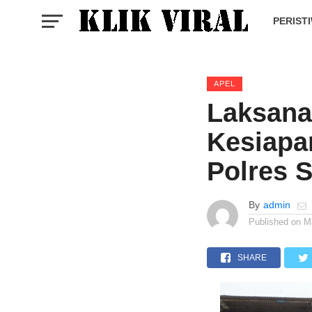
PERIST
APEL
Laksana
Kesiapa
Polres 
By
admin
Published on
M
SHARE