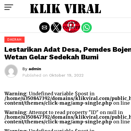
Exit mobile version
/home/u350847392/domains/k
content/themes/click-
mag/amp-
single.php
DAERAH
on line
77
Lestarikan Adat Desa, Pemdes Boje
Warning
:
Wetan Gelar Sedekah Bumi
Trying
to
access
By
admin
array
Published on
Oktober 19, 2022
offset
on
value
of type
Warning
: Undefined variable $post in
bool in
/home/u350847392/domains/klikviral.com/public_
/home/u350847392/domains
content/themes/click-mag/amp-single.php
on line
content/themes/click-
mag/amp-
Warning
: Attempt to read property "ID" on null in
single.php
/home/u350847392/domains/klikviral.com/public_
on line
content/themes/click-mag/amp-single.php
on line
77
"