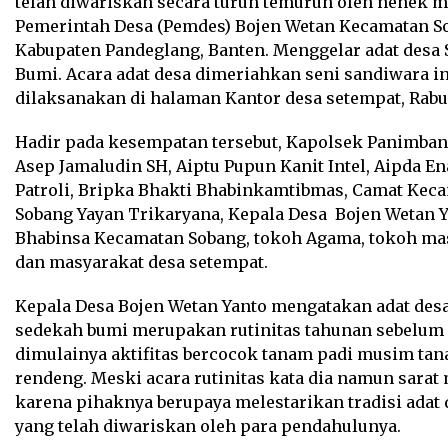
telah diwariskan secara turun temurun oleh nenek 
Pemerintah Desa (Pemdes) Bojen Wetan Kecamatan S
Kabupaten Pandeglang, Banten. Menggelar adat desa
Bumi. Acara adat desa dimeriahkan seni sandiwara in
dilaksanakan di halaman Kantor desa setempat, Rabu(
Hadir pada kesempatan tersebut, Kapolsek Panimban
Asep Jamaludin SH, Aiptu Pupun Kanit Intel, Aipda En
Patroli, Bripka Bhakti Bhabinkamtibmas, Camat Kec
Sobang Yayan Trikaryana, Kepala Desa Bojen Wetan Y
Bhabinsa Kecamatan Sobang, tokoh Agama, tokoh ma
dan masyarakat desa setempat.
Kepala Desa Bojen Wetan Yanto mengatakan adat des
sedekah bumi merupakan rutinitas tahunan sebelum
dimulainya aktifitas bercocok tanam padi musim ta
rendeng. Meski acara rutinitas kata dia namun sara
karena pihaknya berupaya melestarikan tradisi adat 
yang telah diwariskan oleh para pendahulunya.