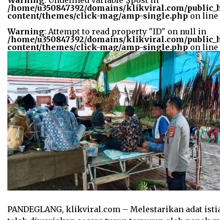
Warning
: Undefined variable $post in
width="36"
/home/u350847392/domains/klikviral.com/public_
height="36">
content/themes/click-mag/amp-single.php
on line
Warning
: Attempt to read property "ID" on null in
/home/u350847392/domains/klikviral.com/public_
content/themes/click-mag/amp-single.php
on line
PANDEGLANG, klikviral.com – Melestarikan adat isti