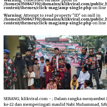
Warning
: Undefined variable $post in
width="36"
/home/u350847392/domains/klikviral.com/public_
height="36">
content/themes/click-mag/amp-single.php
on line
Warning
: Attempt to read property "ID" on null in
/home/u350847392/domains/klikviral.com/public_
content/themes/click-mag/amp-single.php
on line
SERANG, klikviral.com – ; Dalam rangka menyambut 
ke-22 dan memperingati maulid Nabi Muhammad, SAW