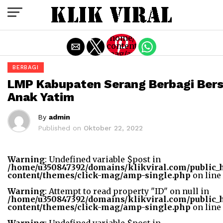
Exit mobile version
/home/u350847392/domains/k
content/themes/click-
mag/amp-
single.php
BERBAGI
on line
77
LMP Kabupaten Serang Berbagi Ber
Warning
:
Anak Yatim
Trying
to
access
By
admin
array
Published on
Oktober 22, 2022
offset
on
value
of type
Warning
: Undefined variable $post in
bool in
/home/u350847392/domains/klikviral.com/public_
/home/u350847392/domains
content/themes/click-mag/amp-single.php
on line
content/themes/click-
mag/amp-
Warning
: Attempt to read property "ID" on null in
single.php
/home/u350847392/domains/klikviral.com/public_
on line
content/themes/click-mag/amp-single.php
on line
77
"