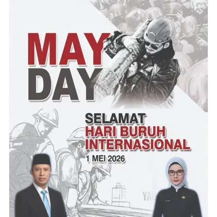
KETUA PJBN DPD TANGERANG KOTA (KIRI),
RADEN ARYA BANDA YUDA PANGLIMA KOMANDO PJBN DPP (KANAN)
“Hal demikian yang kami rasakan selama ini hanya terdapat di
dalam diri bunda Hj.Ratu Ageng Rekawati, beliau sangat cocok
sebagai pucuk pimpinan tanah Banten ini,” tegasnya
“Kami mengajak kepada seluruh elemen masyarakat Banten
untuk dapat membuka mata dan hatinya jangan sampai memilih
pemimpin yang hanya milik keluarga saja, mari kita dukung dan
doakan agar bunda Hj.Ratu Ageng Rekawati menjadi gubernur
Banten yang memang terpilih dari langit dan pilihan kita semua,”
harapnya
“Kalau kami sedikitpun tidak akan tergoyahkan pada pilihan
kami karena keyakinan kami memang bunda Hj.Ratu Ageng
Rekawati yang paling cocok untuk menduduki jabatan gubernur
Banten,” tutupnya