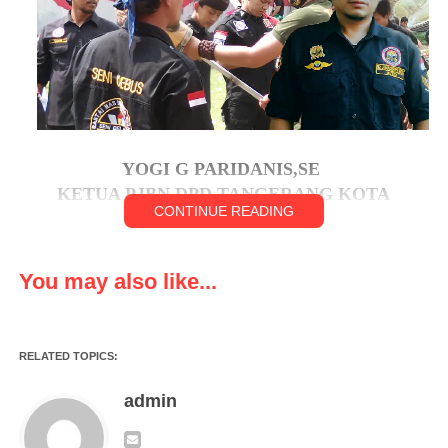
YOGI G PARIDANIS,SE
KETUA PJBN DPD TANGERANG KOTA
CONTINUE READING
TANGERANG, klikviral.com – Provinsi Banten pada tahun
You may also like...
2024 nanti akan mengadakan pesta akbar pemilihan kepala
daerah yaitu gubernur Banten dimana Banten resmi menjadi
sebuah provinsi ke-30 di Negara Kesatuan Republik Indonesia
RELATED TOPICS:
(NKRI) sejak tahun 2000, dibentuk melalui Undang-undang
nomor 23 tahun 2000, sebelumnya banten merupakan
admin
keresidenan sebagai bagian dari wilayah Provinsi Jawa Barat.