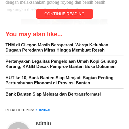
dengan melaksanakan gotong royong dan bersih bersih
lingkungan disekitar Royal dan sekitar,” ucapnya
CONTINUE READING
You may also like...
THM di Cilegon Masih Beroperasi, Warga Keluhkan
Dugaan Peredaran Miras Hingga Membuat Resah
Pertanyakan Legalitas Pengelolaan Umah Kopi Gunung
Karang, KABB Desak Pemprov Banten Buka Dokumen
“Kegiatan yang kami lakukan ini selain untuk kebersihan
HUT ke-10, Bank Banten Siap Menjadi Bagian Penting
lingkungan, juga untuk membangkitkan semangat gotong
Pertumbuhan Ekonomi di Provinsi Banten
royong masyarakat di Kota Serang untuk dapat selalu menjaga
Bank Banten Siap Melesat dan Bertransformasi
kebersihan dilingkungannya,” imbuhnya Kapolres
RELATED TOPICS:
KLIKVIRAL
admin
“Disamping kita mengajak secara nyata kepada masyarakat