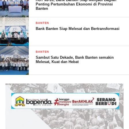
Penting Pertumbuhan Ekonomi di Provinsi
Banten
BANTEN
Bank Banten Siap Melesat dan Bertransformasi
BANTEN
Di dalam menghadapi tantangan dalam tugas Kepolisian, maka
Sambut Satu Dekade, Bank Banten semakin
dibutuhkan komitmen soliditas internal yang mesti terus dibina
Melesat, Kuat dan Hebat
dengan semangat jiwa patriotisme dan pengabdian kepada
masyarakat. Dan senantiasa memupuk diri dengan dengan ilmu
Pengetahuan dan implementasi langsung ke masyarakat seperti
kegiatan ini,” tutup Kapolres Serang Kota