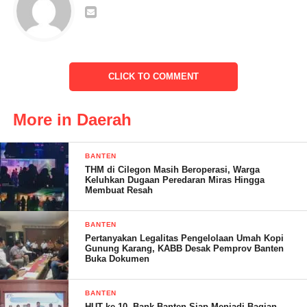
melakukan gotong royong, kegiatan ini sekaligus untuk
menanamkan jiwa patriotisme kepada seluruh jajaran Polresta
Serang Kota,” tegasnya
CLICK TO COMMENT
More in Daerah
BANTEN
THM di Cilegon Masih Beroperasi, Warga
Keluhkan Dugaan Peredaran Miras Hingga
Polisi itu juga bagian dari masyarakat, jangan ada jarak,
Membuat Resah
makanya kegiatan bakti sosial itu dapat memperat tali silaturahmi
dan sebagai ladang ibadah, dan kegiatan ini kami agendakan
BANTEN
Pertanyakan Legalitas Pengelolaan Umah Kopi
setiap 1 bulan sekali , akan kami lihat apakah setelah kegiatan
Gunung Karang, KABB Desak Pemprov Banten
bersih bersih ini masyarakat dapat terpacu untuk selalu menjaga
Buka Dokumen
kebersihan minimal dilingkungannya ” harapnya
BANTEN
HUT ke-10, Bank Banten Siap Menjadi Bagian