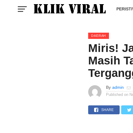
PERIST
DAERAH
Miris! J
Masih T
Tergang
By
admin
Published on
N
SHARE