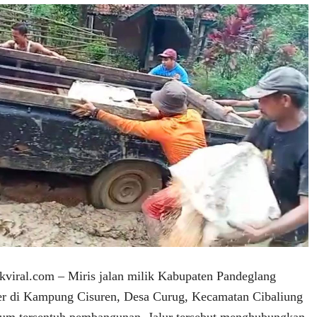
ral.com – Miris jalan milik Kabupaten Pandeglang
ter di Kampung Cisuren, Desa Curug, Kecamatan Cibaliung
lum tersentuh pembangunan. Jalur tersebut menghubungkan