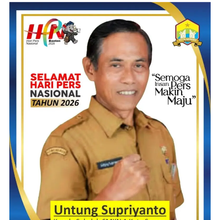
biləcəksiniz.
Bu bukmeker şirkəti, hər bir müştərinin dəyərli
və dəstəkləndiyini hiss
Biz mosbet haqqında danışırıq və bu araşdırmada şirkətin güclü
və zəif tərəflərini ətraflı təhlil edəcəyik. Əsas menyunun üstündə
saytın idarə edilməsi düymələri var – əmsal formatının seçimi,
səhifənin dil versiyası, proqramlar bölməsi və blokdan keçmək
üçün təlimatlar ilə xatırlatma. Bu, oyun maşınının növünü,
mövzunu, xüsusiyyətləri və RTP səviyyəsini göstərir. Bu, slot
maşınlarını fırlatmadan ədalətli nəticələrə zəmanət verir. Hər gün,
həftə və ay ən aktiv oyunçular arasında cekpotlar var.
Xoş gəldin bonusu varmı?
Əlavə olaraq, sizə təsdiqlənmə lazım olduqda Mostbet-in onlay
dəstək xidməti ilə əlaqə saxlaya bilərsiniz. Sadəcə söhbətə keçin,
sonra isə bu prosedur üçün tələb onun sənədlərinizi əlavə edin.