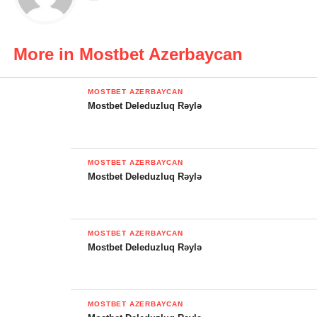
Genişləndirilmiş qeydiyyat
Azərbaycandan Olan Oyunçular Üçün
More in Mostbet Azerbaycan
Mostbetdə Oynamaqa Necə Başlamaq
Olar
MOSTBET AZERBAYCAN
Tenis üzrə mərclər
Mostbet Deleduzluq Rəylə
Dəstək xidməti most bet
Mostbet onlayn kazino
MOSTBET AZERBAYCAN
Oyun Avtomatlari Və Slotlar
Mostbet Deleduzluq Rəylə
☎ Mostbet müştəri dəstəyi təklif
edirmi?
MOSTBET AZERBAYCAN
Mostbet nədir? Mostbet realdır, yoxsa
Mostbet Deleduzluq Rəylə
saxta?
Virtual idmanlar
MOSTBET AZERBAYCAN
Mostbet Bukmeker Şi̇rkəti̇