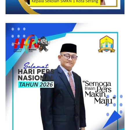
Əlavə olaraq, onlayn dəstək 24/7 və hətta bayram günlərində
əlçatandır, beləcə həmişə ixtisaslı dəstək xidmətinə arxayın ola
bilərsiniz.
O, 120 tərtibatçının 3000-dən çox slot maşınları
nı təqdim edir.
Bukmeker kontoru Azərbaycanın ən yaxşı mərc
oyun şirkətlərindən biri kimi şöhrət qazanmışdır.
Siz blekcek və bakkara, ruletka və poker ilə
başlaya bilərsiniz – hər kəs özünə uyğun olanı
tapacaq.
Bukmeker kontoru daim bonus sisteminin genişləndirilməsi və
mərclərin sayı üzərində işləyir. Şirkət istifadəçilərin ehtiyaclarına
diqqət yetirir və gecə-gündüz texniki dəstək göstərir. Bütün əsas
ödəniş üsullarını – bank kartları, elektron pul kisələri və
kriptovalyutanı gəbul edir. Bəli, siz Azərbaycan və digər 56
ölkənin valyutalarında pul qoya və çıxara bilərsiniz. Visa,