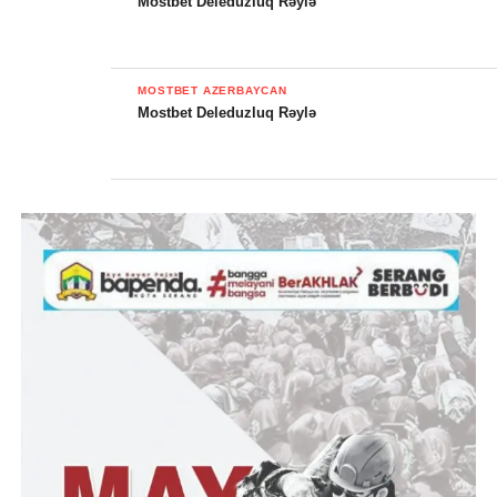
Mostbet Deleduzluq Rəylə
Müştəri Dəstəyi Xidməti
Mərc bazarları
MOSTBET AZERBAYCAN
Bonuslar və promokodlar
Mostbet Deleduzluq Rəylə
Virtual Idman Mərcləri
Bukmeker kontorunun lisenziyası varmı?
Mostbet-də matçları canlı izləmək üçün
ödəniş etməliyəm?
Əsl qumar oyunçularının rəyləri
✔ Mostbeti̇n Üstünlükləri̇ Nələrdi̇r?
Qeydiyyatdan sonra Mostbet-ə vəsait
qoymaq ücün addım-addım təlimat
???? Mostbet hər hansı promosyonlar və
ya bonuslar təklif edirmi?