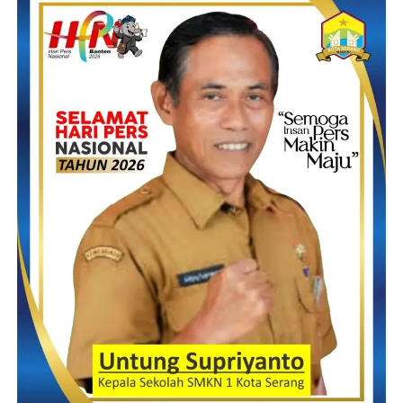
Axtarış formasında bukmeker kontorunun adını
göstərmək və sonra “Yükləmə” düyməsini
sıxmaq kifayətdir.
Uçuş nə qədər yüksəkdirsə, çarpan da bir o qədər
yüksəkdir.
Mostbet proqramını quraşdırmaq və istifadə
etmək çox sadədir.
Demo rejimi slotdan istifadənin prinsiplərini və
xüsusiyyətlərini tez başa düşməyə kömək
edəcək.
Bu anda, yerləşdirə biləcəyiniz bir çox mərc kombinasiyasının
olduğunu da görəcəksiniz. Hər mərcin nə demək olduğunu
görmək üçün sadəcə cədvələ nəzər yetirin. İlk başda mərc test
etmək istəyirsinizsə, yalnız pulsuz onlayn rulet üçün seçim edə
bilərsiniz və yalnız sonra real pul oyununa keçə bilərsiniz.