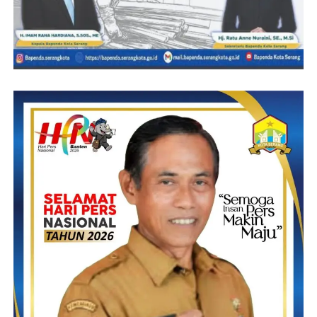
H. Subadri Ushuludin,SH, M.Si Wakil Wali Kota Serang dalam
penyampaiannya mudah mudahan atas kehadiran kita semua di
acara Musrenbang ini
Mendapatkan barokah dari Allah SWT, dan Alhamdulillah acara
musrenbang di tingkat kelurahan se Kecamatan Walantaka sudah
selesai dilaksanakan dengan baik
Setelah acara Musrenbang ini agar terakomodir dan dan