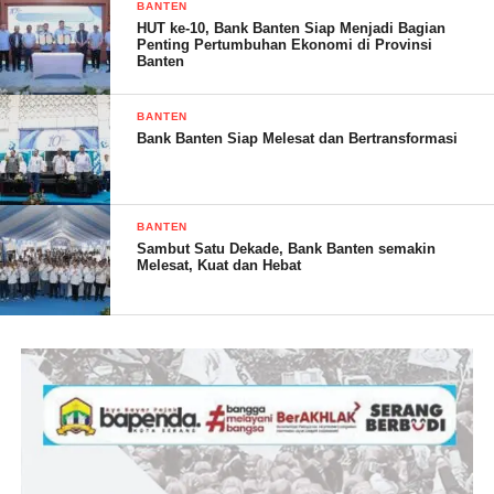
BANTEN
kelurahan
HUT ke-10, Bank Banten Siap Menjadi Bagian
Penting Pertumbuhan Ekonomi di Provinsi
Banten
Usulan usulan Pembangunan tersebut di dominasi oleh
pambangunan Sarpras meliputi :
BANTEN
Bank Banten Siap Melesat dan Bertransformasi
1. Pembangunan jalan lingkungan
2. Pembangunan TPT
BANTEN
3. Pembangunan dinase
Sambut Satu Dekade, Bank Banten semakin
Melesat, Kuat dan Hebat
4. Pembangunan kelurahan
5. Pembangunanpos yandu
6. Pembangunan pos kamling
7. Pembangunan sekretariat RW
Sedangkan untuk usulan usulan pemberdayaan yang di usulkan