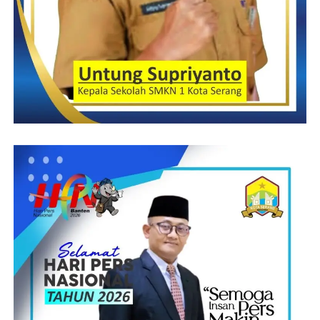
mencatat skala skala prioritas rencana pembangunan tersebut dan
sekalipun kami berdua selesai mengemban jabatan sebagai Wali
Kota dan Wakil Wali Kota Serang kami berharap tetap dapat
membawa kota serang yang lebih baik
Dan sekaligus dalam kesempatan H. Subadri Ushuludin, SH,
M.Si menyatakan bahwa acara Musrenbang Kecamatan
Walantaka Kota Serang pada hari ini dinyatakan secara resmi
dibuka tegasnya
H. Subadri dalam wawancara dengan awak media Klik Viral
mengungkapkan Saya selaku wakil wali kota berharap setelah
adanya acara musrembang ini ada azas manfaatnya dan agar
semuanya itu terakomodir demi percepatan pembangunan kota
serang, sekalipun saya nanti sudah tidak menjabat tetap
pembangunan kota serang dilanjutkan tutupnya
M. Jandan Salim, SE