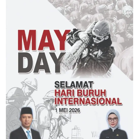
oleh masyarakat yaitu :
1. Pemberdayaan PKK
2. Pemberdayaan pos Yandu
Soleh Muslim dalam Wawan cara menyampaikan kegiatan acara
musrenbang yang dilaksankan hari ini adalah musrenbang
lanjutan yang skla berjenjang terkait prioritas musrenbang
antaranya jalan cigoong, drinase
Harapannya apa yg saya usulkan menjadi skala prioritas dalam
pembangunan di tahun 2023 ini, Tegasnya