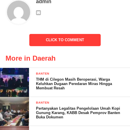
admin
acara Musrenbang di tempat ini
Musrenbang hari ini dengan tema Daya Dukung Pemerintah
sebagai penyokong percepatan pembangunan daerah tahun
anggaran 2023
CLICK TO COMMENT
Dari beberapa hasil kegiatan musrenbang di tingkat kelurahan se
Kecamatan Walantaka Kota Serang, dari semua beberapa usulan
More in Daerah
yang telah kami terima menghasilkan sebanyak 112 usulan dan
dalam usulannya tersebut terbagi antaranya :
BANTEN
THM di Cilegon Masih Beroperasi, Warga
1. Usulan pembangunan Sarpras
Keluhkan Dugaan Peredaran Miras Hingga
Membuat Resah
( Sarana prasarana )
BANTEN
3. Usulan pembangunan
Pertanyakan Legalitas Pengelolaan Umah Kopi
Gunung Karang, KABB Desak Pemprov Banten
Buka Dokumen
pemberdayaan masyarakat