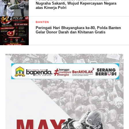
Nugraha Sakanti, Wujud Kepercayaan Negara
“Terima kasih kepada Kapolres, Wakapolres, para pejabat utama,
atas Kinerja Polri
personil Satreskrim, dan Kapolsek jajaran atas arahan dan
dukungannya selama saya menjabat sebagai Kasat Reskrim
BANTEN
Polres Tanggamus,” ungkapnya. (*)
Peringati Hari Bhayangkara ke-80, Polda Banten
Gelar Donor Darah dan Khitanan Gratis
SOLA. (RG)
Post Views:
9