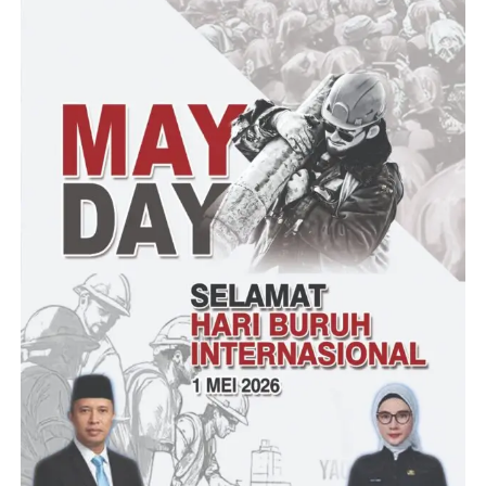
pelaksanaan mitigasi bencana bagi warga binaan di Lapas
Cilegon. Setiap Gedung Hunian memiliki tanda petunjuk jalur
evakuasi, serta sarana prasarana yang memadai. Meningkatnya
intensitas bencana alam di berbagai daerah, juga menjadi
perhatian serius untuk kesiapsiagaan tanggap bencana di Lapas
Cilegon.
Irul/RG
Post Views:
14