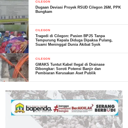
CILEGON
Dugaan Deviasi Proyek RSUD Cilegon 26M, PPK
Bungkam
CILEGON
Tragedi di Cilegon: Pasien BPJS Tanpa
Tempurung Kepala Diduga Dipaksa Pulang,
Suami Meninggal Dunia Akibat Syok
Usai berkeliling, Kepala Keasistenan Utama II Ombudsman RI
Febrityas mengapresiasi Lapas Cilegon terkait kelengkapan
Sarana dan Prasarana Mitigasi Bencana yang telah tersedia.
CILEGON
GMAKS Tuntut Kabel Ilegal di Drainase
Dirinya berharap, semua yang telah terlihat baik juga didukung
Dibongkar: Soroti Potensi Banjir dan
Pembiaran Kerusakan Aset Publik
dengan kesiapsiagaan para petugas untuk melaksanakan tugas
pengamanan dan penyelamatan jika terjadi kondisi darurat.
“Apresiasi kami berikan kepada pihak Lapas Cilegon atas
kesiapsiagaannya dalam melaksanakan mitigasi bencana. Jalur
Evakuasi sudah dipersiapkan, semoga juga didukung dengan
kesiapan para petugas dalam melaksanakan evakuasi,” ujarnya.
Terpantau di lokasi, penataan kawasan menjadi kunci dalam