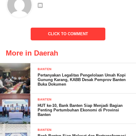
Adapun makanan tambahan di berikan kepada balita berupa
susu, biskuit dan bubur sum-sum.
CLICK TO COMMENT
More in Daerah
BANTEN
Pertanyakan Legalitas Pengelolaan Umah Kopi
Gunung Karang, KABB Desak Pemprov Banten
Buka Dokumen
BANTEN
HUT ke-10, Bank Banten Siap Menjadi Bagian
Penting Pertumbuhan Ekonomi di Provinsi
Banten
BANTEN
Bank Banten Siap Melesat dan Bertransformasi