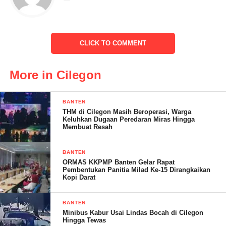
mata media mengatakan ” korban langsung meninggal dunia,
sebelum kejadian korban ini menggunakan headset pada saat
melintas jalur kereta api,
CLICK TO COMMENT
Korban langsung tertabrak dan terpental kurang lebih 120 meter,
sehingga korban meninggal ditempat,
More in Cilegon
Petugas kepolisian dan ambulans langsung kelokasi kejadian
untuk mengevakuasi jenasah korban ke RSKM Cilegon.
BANTEN
THM di Cilegon Masih Beroperasi, Warga
Sementara polisi masih menunggu keluarga korban guna
Keluhkan Dugaan Peredaran Miras Hingga
Membuat Resah
kepentingan identifikasi dan penyelidikan, untuk penanganan
dilimpahkan ke unit Reskrim Polsek Ciwandan, tutup Yusuf.
BANTEN
ORMAS KKPMP Banten Gelar Rapat
NINA/ RG
Pembentukan Panitia Milad Ke-15 Dirangkaikan
Kopi Darat
Post Views:
18
BANTEN
Minibus Kabur Usai Lindas Bocah di Cilegon
Hingga Tewas