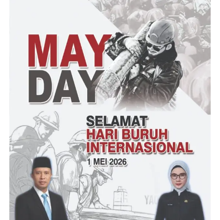
dari sinergitas yang baik antara BPD dan Pemerintah Desa.
Harmonisasi antara pemerintah desa da BPD harus terjaga, tidak
patut bila pemerintah desa dan BPD tidak harmonis. Asrori
mengibaratkan keluarga akan harmonis bila kedua pasangan
suami istri akur rukun, untuk itu mari kita ucapkan terima kasih
kepada pemerintah baik pusat maupun daerah dan pemerintah
desa yang telah memberikan program prona yang sangat
membantu masyarakat,” Mari Lanjutkan ! program-program
pembangunan lainnya bersama,” pungkas Ustd Munawir.
Pembagian sertifikat berjalan dengan tertib, aman dan lancar
(YEN/RG)
Post Views:
33