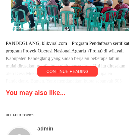
PANDEGLANG, klikviral.com – Program Pendaftaran sertifikat
program Proyek Operasi Nasional Agraria (Prona) di wilayah
Kabupaten Pandeglang yang sudah berjalan beberapa tahun
mulai dirasakan manfaatnya oleh warga desa. Hal itu dirasakan
CONTINUE READING
oleh Desa Mekarsari Kecamatan Panimbang Kabupaten
Pandeglang, Banten. Yang mendapatkan kuota sebanyak 605
bidang untuk Prona tahun 2023.
You may also like...
Terkait program tersebut, masyarakat Desa Mekarsari sangat
terbantu dalam kepengurusannya. Selain biayanya yang sangat
RELATED TOPICS:
terjangkau, juga kecepatan prosesnya sangat memudahkan
masyarakat selaku pemohon sertifikat. Senin(13/3/2023).
admin