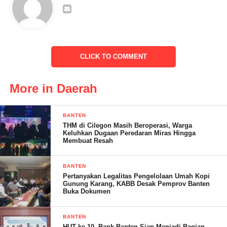
CLICK TO COMMENT
More in Daerah
Penyerahan sertifikat kepada masyarakat desa Mekarsari
BANTEN
dilakukan Badan Pertanahan Nasional (BPN) Kabupaten
THM di Cilegon Masih Beroperasi, Warga
Keluhkan Dugaan Peredaran Miras Hingga
Pandeglang. Selain dari pihak BPN Pandeglang, penyerahan
Membuat Resah
sertifikat prona tersebut juga didampingi oleh Kepala Desa
Mekarsari, BPD dan Polsek Panimbang Polres Pandeglang.
BANTEN
Bhabinkamtibmas Briptu Agus
Pertanyakan Legalitas Pengelolaan Umah Kopi
Gunung Karang, KABB Desak Pemprov Banten
Buka Dokumen
Sairoh, warga RT. 07 RW. 02 yang mendapatkan sertifikat,
mengaku sangat terbantu dengan adanya program Prona
BANTEN
tersebut,” Saya sangat terbantu dengan program seperti ini.
HUT ke-10, Bank Banten Siap Menjadi Bagian