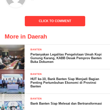
CLICK TO COMMENT
More in Daerah
“Acara pengajian rutin ini sudah lama dilaksanakan. Bahkan,
sudah dari tiga kali pergantian kepala desa sampai saat ini masih
BANTEN
Pertanyakan Legalitas Pengelolaan Umah Kopi
terus dilaksanakan,” kata Asep Supriadi kepada awak media.
Gunung Karang, KABB Desak Pemprov Banten
Selasa(18/10)
Buka Dokumen
Ia memaparkan, biaya yang digunakan terkait biaya semasa
BANTEN
pademi COVID-19 sampai dengan saat ini belum bisa
HUT ke-10, Bank Banten Siap Menjadi Bagian
Penting Pertumbuhan Ekonomi di Provinsi
menganggarkan dari APBDes karena tidak terakomodir biaya,
Banten
maka biaya dari Swadaya masyarakat dan Sumbangan dari uang
peribadi Kepala Desa.
BANTEN
Bank Banten Siap Melesat dan Bertransformasi
(YEN/RG)