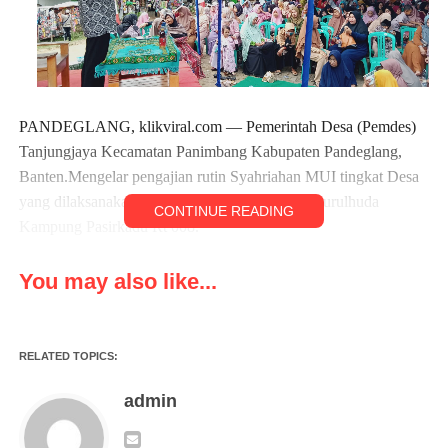
PANDEGLANG, klikviral.com — Pemerintah Desa (Pemdes)
Tanjungjaya Kecamatan Panimbang Kabupaten Pandeglang,
Banten.Mengelar pengajian rutin Syahriahan MUI tingkat Desa
yang dilaksanakan satu bulan sekali di Mesjid Nurulhuda
CONTINUE READING
Kampung Pasirkadu Rt 008.
Kepala Desa Tanjungjaya Astaka melalui Sekretaris Desa
You may also like...
Tanjungjaya Asep Supriadi menjelaskan, pengajian rutin tersebut
diadakan setiap hari Selasa di setiap bulannya.
RELATED TOPICS:
admin