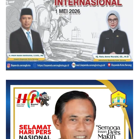
U-DITCH yang dipasang lebih tinggi dari
permukaan jalan lebih cocok untuk fungsi
trotoar, bukan saluran drainase. Jika proyek ini
bertujuan memperbaiki drainase, maka
pemasangan yang lebih tinggi tidak sesuai
dengan fungsi yang diinginkan dan bisa menjadi
penghambat aliran air.
Risiko Akses Tertutup untuk Pejalan Kaki dan
Kendaraan Kecil: Ketinggian box U-DITCH
yang signifikan dapat menyulitkan akses bagi
kendaraan kecil atau pejalan kaki yang ingin
menyeberangi area tersebut, terutama untuk
pelanggan warung di sekitar proyek. Dengan
akses yang terhambat, usaha kecil seperti warung
menjadi terisolasi dan mengurangi minat
pembeli.
Solusi yang Diharapkan: Agar masalah ini terselesaikan,