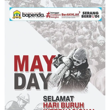
terlalu tinggi. Idealnya, saluran U-DITCH seharusnya
dipasang lebih rendah atau setidaknya sejajar dengan
permukaan jalan agar berfungsi optimal untuk drainase.
Kondisi saat ini yang memperlihatkan ketinggian U-
DITCH mencapai 20-30 cm di atas permukaan jalan
justru dapat menimbulkan masalah aliran air, terutama
saat hujan.
Kurangnya Kedalaman Galian: Jika galian untuk
U-DITCH tidak cukup dalam, maka pemasangan
box akan terlihat lebih tinggi dari jalan. Ini
membuat air sulit masuk ke saluran, berpotensi
mengakibatkan genangan di sekitar area yang
seharusnya dialiri. Untuk fungsi drainase yang
efektif, box U-DITCH perlu berada di bawah
permukaan jalan sehingga gravitasi bisa
membantu aliran air masuk ke saluran.
Fungsi Saluran Tidak Sesuai Desain Awal: Box