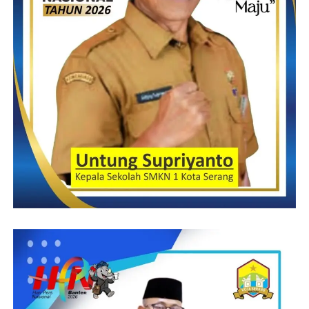
pihak pelaksana diharapkan meninjau kembali desain
dan kedalaman galian untuk pemasangan U-DITCH di
jalan ini. Jika memungkinkan, galian perlu diperbaiki
sehingga saluran berada pada ketinggian yang tepat
untuk memaksimalkan fungsi drainase dan aksesibilitas.
Dengan memastikan bahwa box U-DITCH berada di
bawah atau sejajar dengan jalan, air akan lebih mudah
mengalir masuk ke saluran, dan akses untuk masyarakat
sekitar tidak terganggu.Dengan adanya penyesuaian ini,
proyek rekonstruksi jalan dapat berjalan lebih optimal,
tidak hanya meningkatkan infrastruktur tetapi juga
meminimalisir dampak negatif pada usaha kecil dan
lingkungan sekitar.Proyek ini adalah bagian dari upaya
Pemerintah Kota Cilegon untuk memperbaiki
infrastruktur kota, dengan harapan dapat selesai tepat
waktu dan memberikan manfaat yang merata. Namun,
pemerintah dan pelaksana proyek diimbau untuk lebih
peka terhadap dampak sosial-ekonomi yang dialami