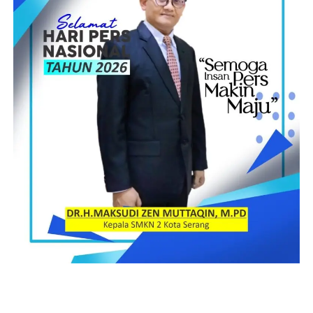
warga, khususnya para pedagang kecil yang bergantung
pada aksesibilitas jalan tersebut untuk mata pencaharian
mereka.Saat dikonfirmasi awak media Kadis Dinas
Pekerjaan Umum dan Penataan Ruang (DPUPR) Kota
Cilegon belum memberikan tanggapan Red
Post Views:
11