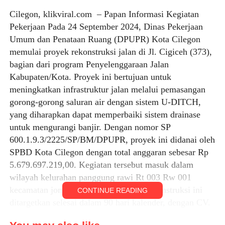
Cilegon, klikviral.com – Papan Informasi Kegiatan
Pekerjaan Pada 24 September 2024, Dinas Pekerjaan
Umum dan Penataan Ruang (DPUPR) Kota Cilegon
memulai proyek rekonstruksi jalan di Jl. Cigiceh (373),
bagian dari program Penyelenggaraan Jalan
Kabupaten/Kota. Proyek ini bertujuan untuk
meningkatkan infrastruktur jalan melalui pemasangan
gorong-gorong saluran air dengan sistem U-DITCH,
yang diharapkan dapat memperbaiki sistem drainase
untuk mengurangi banjir. Dengan nomor SP
600.1.9.3/2225/SP/BM/DPUPR, proyek ini didanai oleh
SPBD Kota Cilegon dengan total anggaran sebesar Rp
5.679.697.219,00. Kegiatan tersebut masuk dalam
wilayah kelurahan panggung rawi Rt 003 Rw 001
kecamatan jombang Selasa 29/10/25Rekonstruksi ini
CONTINUE READING
ditargetkan selesai dalam 90 hari kalender, dengan CV.
Nariz sebagai pelaksana dan PT. Data Engineering