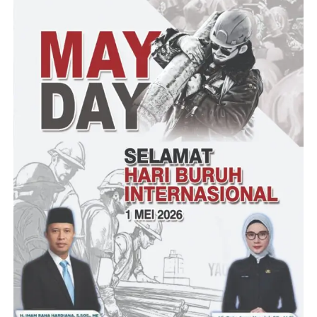
“Semoga ini bermanfaat bagi masyarakat yg berhak menerima
dan harapan saya panitia yang bertugas sportif dan disiplin serta
bertanggung jawab sehingga tidak ada hal-hal yang tidak
diinginkan dapat terjadi,” ujarnya
Juli ketua LMRI kabupaten serang, mengapresiasi diadakannya
bazar murah oleh Pemkab Serang, sehingga masyarakat bisa
terbantu dengan diselenggarakannya bazar murah ini.ungkapnya
“Kami selaku masyarakat anyar merasa sangat berterima kasih
kepada Bupati Serang dan dinas Perdagangan yang sudah
menyelenggarakan acar Bazar Murah Ramadan di wilayah
anyar,karena di saat bulan Ramadhan ini hampir semua sembako
harganya naik, dengan diadakannya bazar murah masyarakat
merasa terbantu sekali.imbuhnya