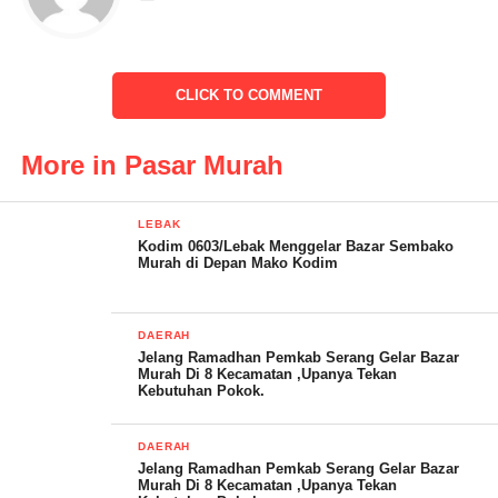
SERANG, klikviral.com – Bupati Kabupaten Serang,Hj.Ratu
CLICK TO COMMENT
Tatu Chasanah.SE menggelar Pasar Murah di Ramadan tahun
ini. Kegiatan ini bertujuan membantu masyarakat di tengah
More in Pasar Murah
melonjaknya harga sembako saat hadirnya bulan Ramadan.
Diketahui, kegiatan Bazar Murah ini diawali dengan
LEBAK
Kodim 0603/Lebak Menggelar Bazar Sembako
penyelenggaraan se- Kecamatan Anyar.
Murah di Depan Mako Kodim
DAERAH
Dengan mengenalkan UMKM produk lokal hasil bumi dengan
Jelang Ramadhan Pemkab Serang Gelar Bazar
Murah Di 8 Kecamatan ,Upanya Tekan
bermacam-macam olahan seperti keripik pisang,
Kebutuhan Pokok.
rangginang,getuk singkong,emping melinjo,dan lain-lain.yang di
selenggarakan di alun-alun Kecamatan Anyar, Kabupaten
DAERAH
Serang.Rabu (29/3/2023).
Jelang Ramadhan Pemkab Serang Gelar Bazar
Murah Di 8 Kecamatan ,Upanya Tekan