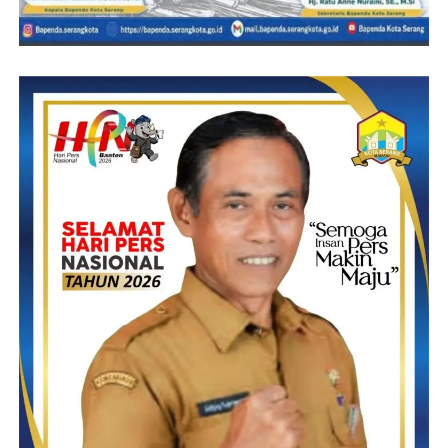
(Suheli-RG)
Post Views:
28