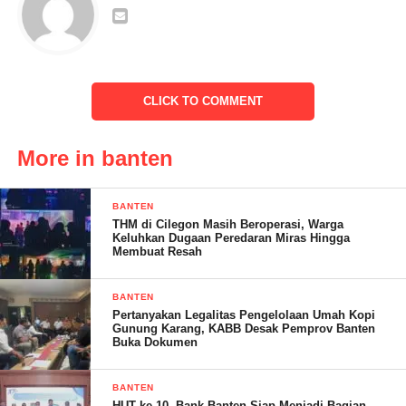
Hadir pada kesempatan itu
-Ketua IPI Provinsi Banten Dr Kiki budiana M.pd
CLICK TO COMMENT
-Ketua IPI pusat Khoirul Muttaqin,S.Pd,M.Si
-Para ketua IPI Kota Dan Kabupaten SE Provinsi Banten
More in banten
-Sekda Kabupaten pandeglang
BANTEN
THM di Cilegon Masih Beroperasi, Warga
Keluhkan Dugaan Peredaran Miras Hingga
Membuat Resah
BANTEN
Pertanyakan Legalitas Pengelolaan Umah Kopi
Gunung Karang, KABB Desak Pemprov Banten
Buka Dokumen
BANTEN
HUT ke-10, Bank Banten Siap Menjadi Bagian