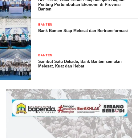
Penting Pertumbuhan Ekonomi di Provinsi
Banten
BANTEN
Bank Banten Siap Melesat dan Bertransformasi
Dalam wawancara bersama awak media klikviral.com Nahdia
S.Pd Selaku Sekretaris Bidang Informasi Dan Pengabdian
BANTEN
Masyarakat IPI Kabupten Serang beliau berharap “Kedepan ada
Sambut Satu Dekade, Bank Banten semakin
peningkatan mutu pendidikan lebih meningkat dan pemerataan
Melesat, Kuat dan Hebat
pembangunan sekolah-sekolah yang ada di provinsi Banten dan
bekerjasama dengan seluruh elemen masyarakat juga lembaga
dan yang utama memaksimalkan dan mensejahterakan
anggotanya juga yang bisa melobi ke atas selaku pemangku
kepentingan,” tutupnya
Romli /RG
Post Views:
17