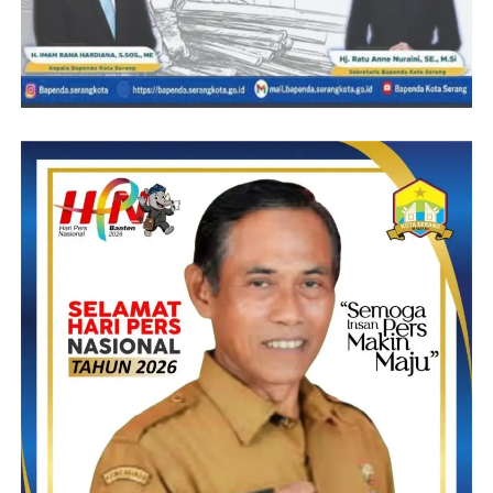
Alhamdulillah dengan niat ketulusan beliau, membawa produk-
produk UMKM Tangsel dibazar ada banyak tokoh tokoh yang
sedang berkunjung ke Stand UKM Diarea Mini Expo
diantaranya dari Bapak Ketua Komisi Fatwa MUI Dr.KH
Asroru Niam Shaleh, MA,H.Subhan Cholid, Lc.MA Direktur
Pelayanan Haji Luar Negeri, Ditjen PHU,Ibu Dr. Hj. Siti Nur
Azizah, S.H., M.Hum Calon Gubernur Banten dan Prof.Dr. Euis
Amalia M.Ag wakil ketua Umum Ikaluin dan Dewan Pakar
ADESY yang sedangkan berkunjung ke Stand UKM Tangsel
binaan Amelisah MH Diarea Mini Expo .