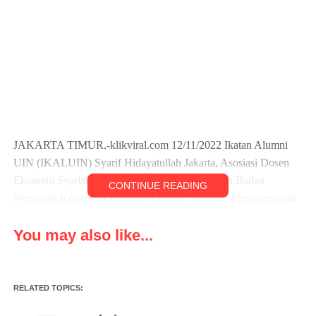
JAKARTA TIMUR,-klikviral.com 12/11/2022 Ikatan Alumni
UIN (IKALUIN) Syarif Hidayatullah Jakarta, Asosiasi Dosen
Ekonomi Syariah (ADESY) bekerjasama dengan Badan
CONTINUE READING
Pengelola Keuangan Haji (BPKH) dan Direktur Penyelenggara
Haji dan Umrah Kemenag RI bermaksud menyelenggarakan
You may also like...
Focus Grup Discussion (FGD) dengan tema: “Penguatan
Ekosistem Ekonomi Haji Indonesia”
Dalam acara FGD & Expo Halal UKM, Banyak para UKM
RELATED TOPICS:
yang berpartipasi dalam mengikuti kegiatan Bazar dengan