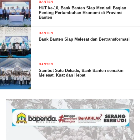
BANTEN
banyak Entrepeneur khususnya di tangsel.
HUT ke-10, Bank Banten Siap Menjadi Bagian
Penting Pertumbuhan Ekonomi di Provinsi
Banten
BANTEN
Disela-sela kesibukanya sebagai Pebisnis dan Dosen Hukum
Bank Banten Siap Melesat dan Bertransformasi
beliau mau meluangkan waktunya untuk berbagai ilmu dengan
masyarakat karena kepedulianya sangat tinggi terhadap
pertumbuhan ekonomi di Indonesia beliau mau menjadi wadah
BANTEN
produk UMKM tangsel untuk dipasarkan dan dijualkan di
Sambut Satu Dekade, Bank Banten semakin
kegiatan bazar Mini Expo dengan tema “Penguatan Ekosistem
Melesat, Kuat dan Hebat
Ekonomi Haji Indonesia” yang dilaksanakan pada :
Hari/Tanggal​​: Jumat-Sabtu 11-12 November 2022
Tempat​​: Asrama Haji, Pondok Gede Jakarta Timur Pinang Ranti.