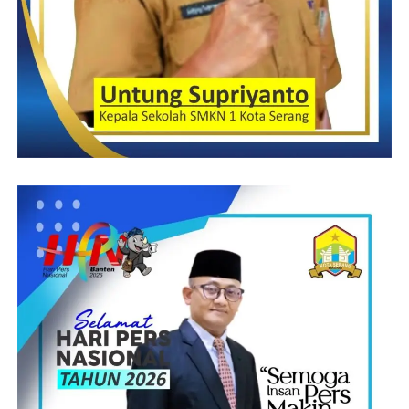
Kegiatan Amelisah MH Sangat direspon baik oleh Ibu Dr. Hj.
Siti Nur Azizah, S.H., M.Hum Calon Gubernur Banten untuk
permerdayaan masyarakat untuk Entrepeneur. Dalam
pemberdayaan tersebut, beliau sangat antusias melihat produk –
produk UKM Tangsel yang sangat kreatif, inovatif dan berbeda
dari yang lain.
Produk-produk Umkm Tangsel mendapatkan kesempatan bagus
dari Andriani Leniawati, S.Pd untuk bergabung di GENSA
INDONESIA. GENSA adalah Galeri Etnik Nusantara sebagai
Destinasi Wisata Pusat Cinderamata Produk Lokal sebagai
wadah UKM,Pengusaha, wisata berkarya Pungkas Amel Ke
media Klikviral.com
Indrimardie22/Aml
Post Views:
18