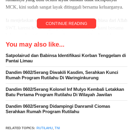
MCK, kini sudah sangat layak ditinggali bersama keluarganya.
Ia menjelaskan semua adalah anugerah yang luar biasa dari Allah
CONTINUE READING
SWT, karena lewat tangan prajurit TNI akhirnya kami bersama
keluarga, dapat tinggal di rumah yang sangat layak untuk
ditinggali.
You may also like...
Satpolairud dan Babinsa Identifikasi Korban Tenggelam di
Lanjutnya, Kami bersama keluarga, tidak bisa membalas
Pantai Limau
kebaikan kebaikan Bapak Dandim 0602/Serang. Didalam do’a
akan selalu kami panjatkan kepada Allah SWT, semoga TNI
Dandim 0602/Serang Diwakili Kasdim, Serahkan Kunci
Rumah Program Rutilahu Di Waringinkurung
selalu diberikan kemudahan dalam menjalankan tugasnya,
menjaga keutuhan Negara Kesatuan Republik Indonesia
Dandim 0602/Serang Kolonel Inf Mulyo Kembali Letakkan
(NKRI).
Batu Pertama Program Rutilahu Di Wilayah Jawilan
Dandim 0602/Serang Didampingi Danramil Ciomas
” Kami merasakan sebuah kehangatan dan rasa kasih sayang dari
Serahkan Rumah Program Rutilahu
TNI, yang telah memberikan salah satu pengabdiannya,
membantu kesulitan masyarakat seperti kami ini,” tukasnya.
RELATED TOPICS:
RUTILAHU
,
TNI