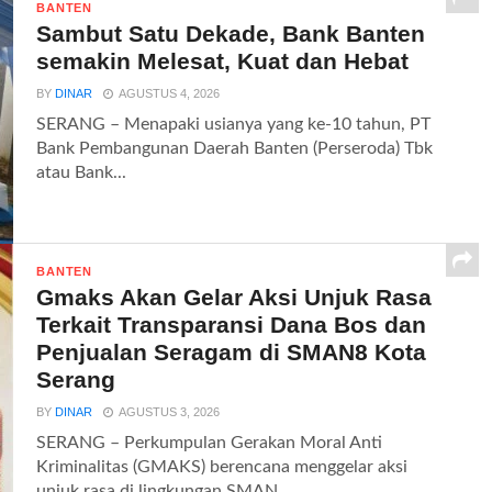
BANTEN
Sambut Satu Dekade, Bank Banten
semakin Melesat, Kuat dan Hebat
BY
DINAR
AGUSTUS 4, 2026
SERANG – Menapaki usianya yang ke-10 tahun, PT
Bank Pembangunan Daerah Banten (Perseroda) Tbk
atau Bank...
BANTEN
Gmaks Akan Gelar Aksi Unjuk Rasa
Terkait Transparansi Dana Bos dan
Penjualan Seragam di SMAN8 Kota
Serang
BY
DINAR
AGUSTUS 3, 2026
SERANG – Perkumpulan Gerakan Moral Anti
Kriminalitas (GMAKS) berencana menggelar aksi
unjuk rasa di lingkungan SMAN...