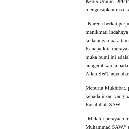
Ketua Umum DPP PP
mengucapkan rasa s
“Karena berkat per
menikmati indahnya 
kedatangan para tam
Kenapa kita meray
muka bumi ini adal
anugerahkan kepada 
Allah SWT atas nikm
Menurut Mukhibat, p
kepada insan yang p
Rasulullah SAW.
“Melalui perayaan m
Muhammad SAW,” u