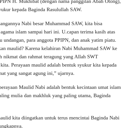
IPN H. Mukhibat (dengan nama panggilan Abah Otong),
yukur kepada Baginda Rasulullah SAW.
juangannya Nabi besar Muhammad SAW, kita bisa
agama islam sampai hari ini. U.capan terima kasih atas
u undangan, para anggota PPIPN, dan anak yatim piatu.
akan maulid? Karena kelahiran Nabi Muhammad SAW ke
ah nikmat dan rahmat teragung yang Allah SWT
kita. Perayaan maulid adalah bentuk syukur kita kepada
at yang sangat agung ini,” ujarnya.
erayaan Maulid Nabi adalah bentuk kecintaan umat islam
aling mulia dan makhluk yang paling utama, Baginda
aulid kita diingatkan untuk terus mencintai Baginda Nabi
ngkapnya.