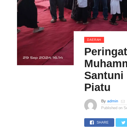
DAERAH
Peringat
Muhamm
Santuni
Piatu
By
admin
Published on
S
SHARE