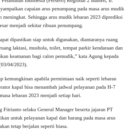
Pelabuhan Indonesia (Persero) Regional 2 Banten, Ir.
nyampaikan capaian arus penumpang pada masa arus mudik
an meningkat. Sehingga arus mudik lebaran 2023 diprediksi
esar menjadi sekitar ribuan penumpang.
dapat dipastikan siap untuk digunakan, diantaranya ruang
ang laktasi, mushola, toilet, tempat parkir kendaraan dan
an keamanan bagi calon pemudik,” kata Agung kepada
(03/04/2023).
 kemungkinan apabila permintaan naik seperti lebaran
perator kapal bisa menambah jadwal pelayanan pada H-7
asa lebaran 2023 menjadi setiap hari.
ung Fitrianto selaku General Manager beserta jajaran PT
ikan untuk pelayanan kapal dan barang pada masa arus
kan tetap berjalan seperti biasa.