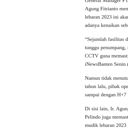
General Manager PT 
Agung Fitrianto me
lebaran 2023 ini ak
adanya kenaikan seb
“Sejumlah fasilitas 
tunggu penumpang, ru
CCTV guna memastik
iNewsBanten Senin 
Namun tidak menutup
tahun lalu, pihak o
sampai dengan H+7 m
Di sisi lain, Ir. Ag
Pelindo juga memast
mudik lebaran 2023 a