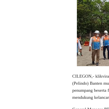
CILEGON,- klikviral
(Pelindo) Banten mu
penumpang beserta f
mendukung kelancara