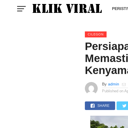
PERIST
CILEGON
Persiap
Memasti
Kenyam
By
admin
Published on
Ap
SHARE