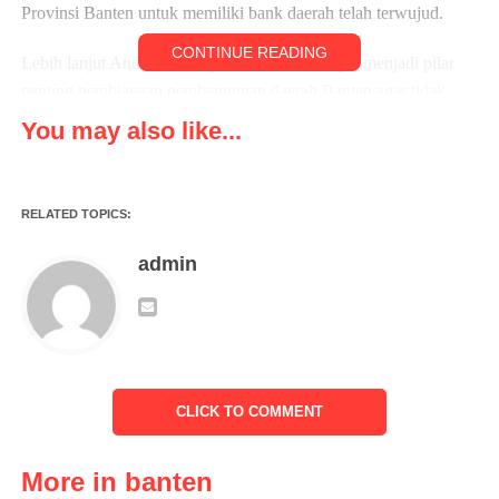
Provinsi Banten untuk memiliki bank daerah telah terwujud.
CONTINUE READING
Lebih lanjut Andra berharap Bank Banten dapat menjadi pilar
penting pembiayaan pembangunan daerah Banten agar tidak
bergantung pada sumber dana dari luar daerah.
You may also like...
“Peresmian ini bukan hanya sekedar seremoni, tetapi bukti
bahwa mimpi masyarakat Banten untuk memiliki bank daerah
RELATED TOPICS:
telah terwujud. Bank Banten harus menjadi pilar penting
pembiayaan pembangunan agar kita tidak bergantung pada
admin
sumber dana dari luar daerah,” tutur Andra Soni.
Sejalan dengan itu Ketua DPRD Banten Fahmi Hakim dalam
sambutannya menjelaskan, salah satu fungsi Bank Banten
sebagai bank daerah adalah menggerakan pembangunan
CLICK TO COMMENT
ekonomi daerah untuk meningkatkan taraf kehidupan
masyarakat.
More in banten
HUT Bank Banten ke-9 diharapkan menjadi momen perubahan