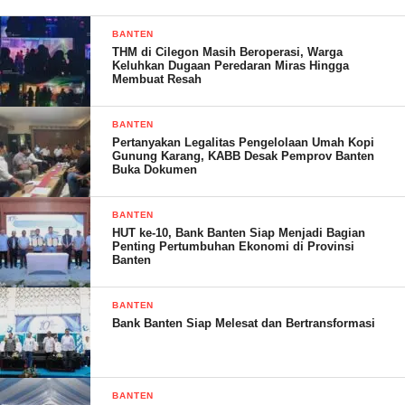
penting bagi Bank Banten untuk menjadi lebih baik.
BANTEN
THM di Cilegon Masih Beroperasi, Warga
“HUT Bank Banten ke-9 kali ini juga kita harapkan menjadi
Keluhkan Dugaan Peredaran Miras Hingga
momen perubahan penting bagi Bank Banten untuk terus
Membuat Resah
bergerak menjadi lebih baik”, ungkap Fahmi Hakim.
BANTEN
Dalam acara ini juga turut diberikan bantuan sosial Jaminan
Pertanyakan Legalitas Pengelolaan Umah Kopi
Gunung Karang, KABB Desak Pemprov Banten
Sosial Keluarga Provinsi Banten Tahun 2025 yang disalurkan
Buka Dokumen
langsung oleh Wakil Ketua DPRD Banten Yudi Budi Wibowo
kepada masyarakat yang membutuhkan. (Red)
BANTEN
HUT ke-10, Bank Banten Siap Menjadi Bagian
Penting Pertumbuhan Ekonomi di Provinsi
Banten
Post Views:
22
BANTEN
Bank Banten Siap Melesat dan Bertransformasi
BANTEN