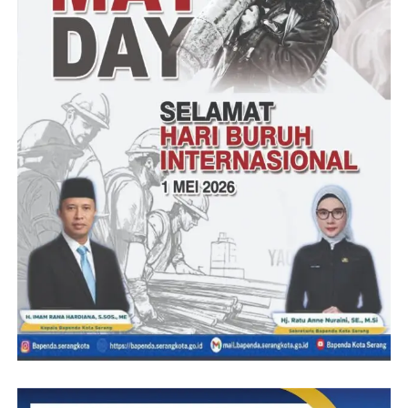
yükləyin
Demo rejimində slotları pulsuz oynayın
Pin-Up onlayn qumar oyunları üçün cəlbedici seçim olan bir
kazinodur. Onlar klassik slotlardan tutmuş kart oyunlarına qədər
müxtəlif oyunlar təklif edirlər. Mən burada bəzi maraqlı
yeniliklər tapdım və yüksək keyfiyyətli qrafikadan həzz ala
bildim. Bununla belə, adi oyunçular üçün daha çox müntəzəm
promosyonlar görmək istərdim. Pin-Up bütün həyəcan
həvəskarlarına tövsiyə etdiyim bir kazinodur.
Qeydiyyat üçün depozitsiz Pin-Up kazino bonusu
ən çox gələcəkdə döyülməli olan pulsuz
fırlanmalar şəklində verilir.
Bonus kodlarının yalnız qumar klublarında rəylər
yazan və ya reytinqlər tərtib edən tematik