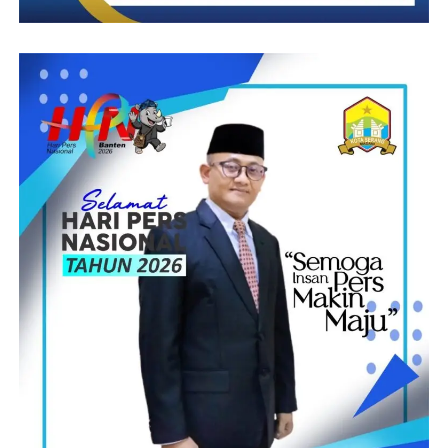
Pin-Up kazino loyallıq proqramının eksklüziv xüsusiyyətlərindən
biri də Fortune çarxı lotereyasıdır. Çarxın fırlanması zamanı
qurumun müştəriləri real pul, pulsuz spinlər, cashback,
multiplikatorlar və digər hədiyyələr qazanmaq imkanı əldə
edirlər. Öz növbəsində kazino administrasiyası vurğulayır ki, bu
məbləğ müxtəlif oyun avtomatlarına xərclənə bilər və nəticədə
pulsuz dəvətnamə əldə edilir.
Xüsusilə, şəxsi məlumatlar, cinsi, ölkə, yaşayış
yeri, mobil telefon nömrəsi, parol və e-poçt
ünvanı göstərilir.
Mən mərc nöqtəsində pin up qoyuram, orda
xoşuma gəlir, hər şey çox yaxşı təşkil olunub,
kontingent adekvatdır, operatorlar öz işlərini
100% yerinə yetirirlər.
Əgər mərc şərtləri oyunçuya uyğundursa, o