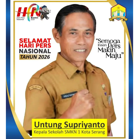
resurslarda paylandığını başa düşməlisiniz.
Kazinonun qanuni fəaliyyətini təsdiqləyən
Curacao master lisenziyası var.
Aşağı hissədə Pin-Up casino qeydiyyat yeri,
lisenziya, istifadəçi müqaviləsinin xüsusiyyətləri,
məxfilik siyasəti və s.
Azərbaycanlılar arasında ən populyarları Roulette Live, Ultimate
Texas Hold’Em-dir. Canlı kateqoriyadan olan oyunların tam
siyahısı bir bölmədə yerləşdirilib. Canlı oyunları oynamaq üçün
onları yükləməyə ehtiyac yoxdur, bütün proses onlayndır. Belə
oyunların yeganə xüsusiyyəti onlarda olan hərəkətlərin yalnız
real pul üçün olmasıdır. Pin Up şirkəti çoxşaxəli fəaliyyətlə
məşğuldur, adi onlayn oyunlarla yanaşı, ziyarətçilər idmana mərc
etmək imkanı əldə edirlər.
Pin up bukmeker şirkəti ilə
qeydiyyat