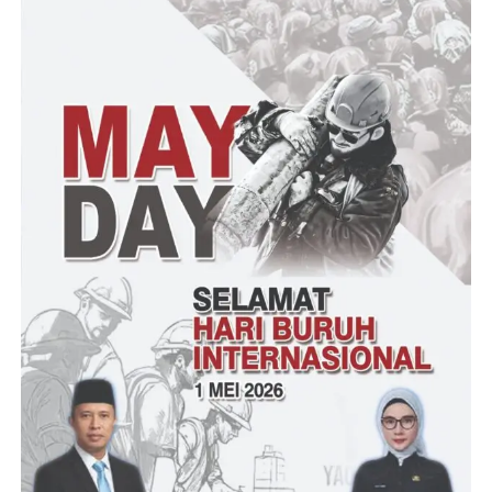
akan digelar secara serentak.
IDA
Post Views:
19