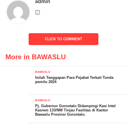
admin
Kedatangan Pj. Gubernur Gorontalo bersama rombongan di eks
Kantor Gubernuran itu disambut langsung oleh Ketua Bawaslu
provinsi Gorontalo H. Idris Usuli, SH. , M.AP dan anggota
Bawaslu. Rombongan meninjau sejumlah sisi ruangan yang
dinilai perlu ada perbaikan untuk memaksimalkan kinerja
pengawasan pemilu.
CLICK TO COMMENT
More in BAWASLU
BAWASLU
Inilah Tanggapan Para Pejabat Terkait Tunda
pemilu 2024
BAWASLU
Pj. Gubernur Gorontalo Didampingi Kasi Intel
Kasrem 133/NW Tinjau Fasilitas di Kantor
Bawaslu Provinsi Gorontalo.