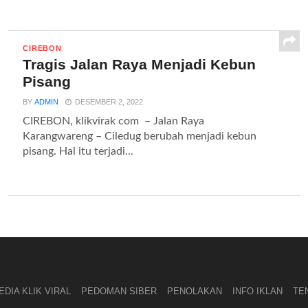
CIREBON
Tragis Jalan Raya Menjadi Kebun
Pisang
BY
ADMIN
DESEMBER 2, 2022
CIREBON, klikvirak com – Jalan Raya
Karangwareng – Ciledug berubah menjadi kebun
pisang. Hal itu terjadi...
DIA KLIK VIRAL
PEDOMAN SIBER
PENOLAKAN
INFO IKLAN
TE