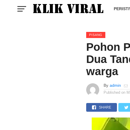
PERIST
PISANG
Pohon P
Dua Tan
warga
By
admin
Published on
M
SHARE