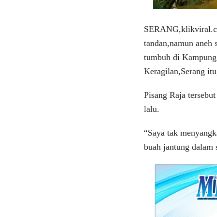
SERANG,klikviral.c
tandan,namun aneh s
tumbuh di Kampung 
Keragilan,Serang it
Pisang Raja tersebu
lalu.
“Saya tak menyangka
buah jantung dalam 