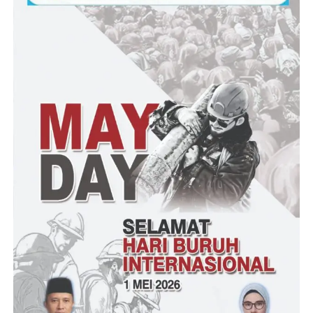
Selanjutnya Helmy juga menjelaskan maksud dan tujuan
digelarnya Polda Gorontalo bersholawat, yakni selain
mengingatkan perjuangan para santri dalam mempertahankan
kemerdekaan bangsa indonesia juga dimaksudkan untuk
mengingatkan kepada kita semua agar senantiasa bershalawat
kepada Nabi Muhammad SAW
“Sebagaimana firman Allah SWT dalam al-qur’an surat Al-