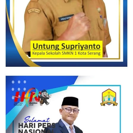
Sementara itu Habib Salim Bin Abdurahman Aljufrie dalam
ceramahnya selain menceritakan bagaimana sejarah lahirnya
Nabi Muhammad SAW juga mengajak kepada seluruh hadirin
untuk banyak bersholawat.
“Perbanyaklah bersholawat, karena barang siapa yang
bersholawat kepada Nabi Muhammad SAW secara ikhlas dari
hatinya, Allah SWT akan bershalawat untuknya 10 kali