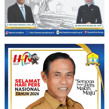
Ahzab ayat 56 yang artinya: sesungguhnya allah dan para
malaikat-Nya bersalawat untuk nabi. Wahai orang-orang yang
beriman! Bersalawatlah kamu untuk nabi dan ucapkanlah salam
dengan penuh penghormatan kepadanya,”Ucapnya.
Selain itu melalui kegiatan ini, kata Helmy melanjutkan adalah
untuk menjalin ukhuwah silaturohmi antara para santri dengan
personel Polda Gorontalo.
“Melalui kegiatan ini diharapkan ada kedekatan hubungan antara
jajaran kepolisian dengan para Santri dari berbagai Pondok
pesantren yang ada di Provinsi Gorontalo, Polisi adalah sahabat
santri, polisi adalah mitra masyarakat, polisi adalah sahabat bagi
semuanya,”Imbuh Jenderal Bintang Dua tersebut.