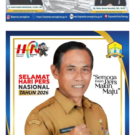
kepada Propam Polda Banten untuk ditindak tegas.
“Sudah ada dugaan beberapa nama oknum. Tinggal lihat saja
jika masih jadi beking kegiatan ilegal itu,” tegasnya.
Selain itu, Parman juga akan mengadukan nama oknum pegawai
PT Telkom kepada direksi PT Telkom pusat agar diberikan
sanksi tegas. “ia Oknum PT Telkom juga akan saya laporkan,”
jelasnya.
Senada dikatakan aktivis lainnya Asep. Jika benar dugaan
tersebut, maka seluruh pihak termasuk masyarakat diminta dapat
bertindak bersama dengan menghentikan kegiatan yang dapat
merusak lingkungan serta merugikan negara.
“Bukan hanya merugikan negara jika benar dugaan ini, tapi juga
bisa merusak lingkungan. Karena itu saya minta semua pihak
dapat membantu memberantas aktivitas yang diduga ilegal ini,”
katanya.