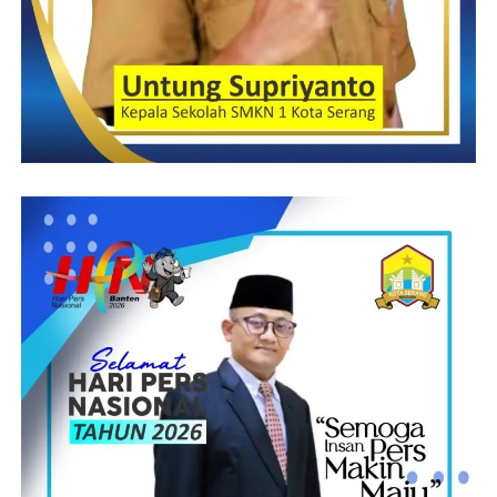
Didi R
Post Views:
16