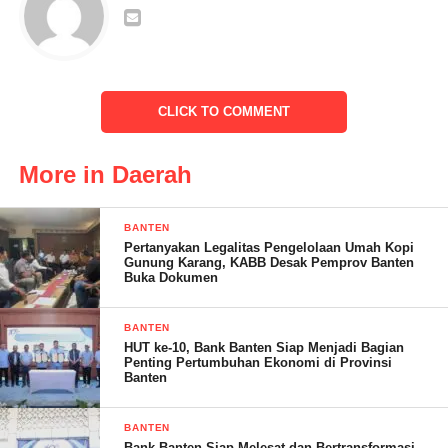
CLICK TO COMMENT
More in Daerah
BANTEN
Pertanyakan Legalitas Pengelolaan Umah Kopi
Gunung Karang, KABB Desak Pemprov Banten
Buka Dokumen
BANTEN
HUT ke-10, Bank Banten Siap Menjadi Bagian
Penting Pertumbuhan Ekonomi di Provinsi
SERANG klikviral.com – Aparat Kepolisian Polda Banten,
Banten
diminta untuk segera mengusut tuntas dugaan pencurian kabel
milik PT Telkom yang diduga melibatkan aparat penegak
BANTEN
Bank Banten Siap Melesat dan Bertransformasi