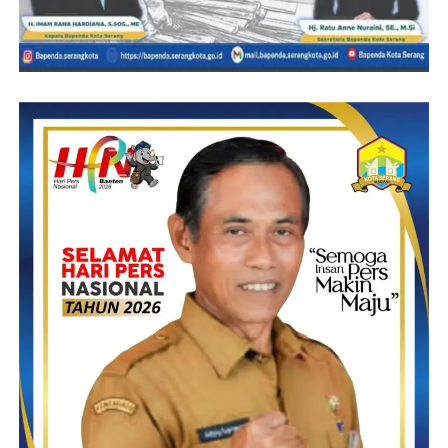
“Dengan adanya penggunaan sepeda listrik, membuat
kekhawatiran bagi sejumlah kalangan, karena penggunaan
sepeda listrik saat ini tengah jadi sorotan dari sisi keselamatan.
Untuk itu, kita gencarkan sosialisasi aturan penggunaan sepeda
listrik di jalan raya,” tutup Ade kepada sejumlah awak media.
( IDA )
Post Views:
5