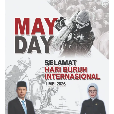
Pada sosialisasi tersebut Kasat Binmas Akp Isnawati Dalali,SH
menghimbau untuk masyarakat yang sudah terlanjur membeli
sepeda listrik bisa gunakan di lapangan terbuka
Selain melakukan sosialisasi,para penyedia jasa sewa sepeda
listrik juga mengatakan
Jika Kedepannya meraka akan mencari jalur Khusus ataupun
kaki akan gunakan di Lapangan Taruna Remaja dan untuk
penggunaan sepeda listrik akan diawasi dan didampingi.