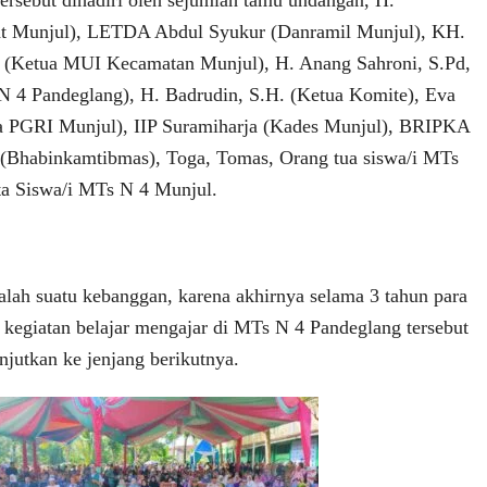
tersebut dihadiri oleh sejumlah tamu undangan, H.
t Munjul), LETDA Abdul Syukur (Danramil Munjul), KH.
C (Ketua MUI Kecamatan Munjul), H. Anang Sahroni, S.Pd,
 4 Pandeglang), H. Badrudin, S.H. (Ketua Komite), Eva
ua PGRI Munjul), IIP Suramiharja (Kades Munjul), BRIPKA
 (Bhabinkamtibmas), Toga, Tomas, Orang tua siswa/i MTs
ta Siswa/i MTs N 4 Munjul.
dalah suatu kebanggan, karena akhirnya selama 3 tahun para
kegiatan belajar mengajar di MTs N 4 Pandeglang tersebut
njutkan ke jenjang berikutnya.