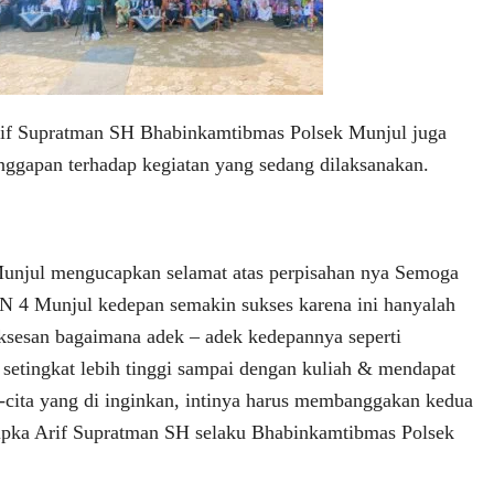
Arif Supratman SH Bhabinkamtibmas Polsek Munjul juga
nggapan terhadap kegiatan yang sedang dilaksanakan.
Munjul mengucapkan selamat atas perpisahan nya Semoga
 N 4 Munjul kedepan semakin sukses karena ini hanyalah
sesan bagaimana adek – adek kedepannya seperti
 setingkat lebih tinggi sampai dengan kuliah & mendapat
ta-cita yang di inginkan, intinya harus membanggakan kedua
ripka Arif Supratman SH selaku Bhabinkamtibmas Polsek