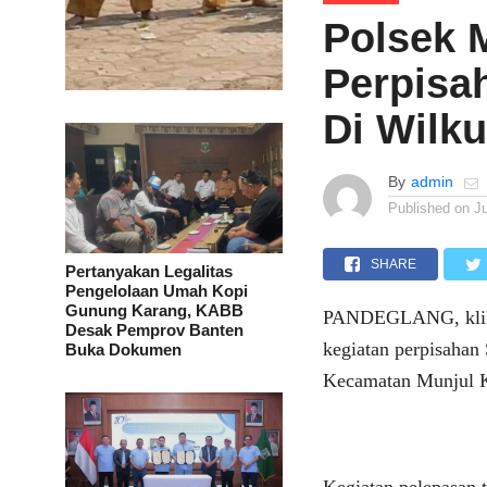
Polsek 
Perpisah
Di Wilk
By
admin
Published on
J
SHARE
Pertanyakan Legalitas
Pengelolaan Umah Kopi
Gunung Karang, KABB
PANDEGLANG, klikvi
Desak Pemprov Banten
kegiatan perpisahan
Buka Dokumen
Kecamatan Munjul K