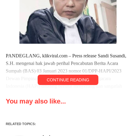
PANDEGLANG, klikviral.com – Press release Sandi Susandi,
S.H. mengenai hak jawab perihal Pencabutan Berita Acara
Sumpah (BAS) 03 Januari 2023 nomor 01/DPP-HAPI/2023
Dewan Pimpinan Pusat Himpunan Advokat/Pengacara
CONTINUE READING
Indonesia (HAPI) dituding bersifat menyerang dan sangatlah
ngawur.
You may also like...
Hal tersebut disampaikan oleh Misbakhul Munir, SH., MH.
melalui press release, Senin (23/01/2023).
RELATED TOPICS:
“Press release beredar luas dibuat Sandi Susandi yang