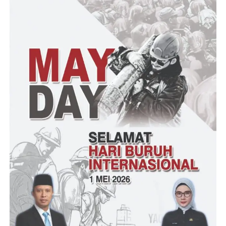
Lebih lanjut dijelaskannya, Wajar jika berstatmen karena orang
yang berstatement juga ternyata ngawur dan asal
“Adapun terkait berhadapan dengan sesama profesi adalah hal
yang wajar akan tetapi hal tersebut sebatas di meja hijau jika
masalah tersebut dibawa ke publik emang dia siapa? jika dia
advokad bukan seperti itu cara melangkahnya, tetapi perbuatan
yang sudah bersifat menyerang tersebut merupakan salah satu