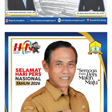
perbuatan tercela dan tidak patut ditiru serta dicontoh oleh
siapapun dikarenakan mau didalam adab ataupun ilmu tidak
akan ada ketenangan,” beber Misbakhul Munir.
Selain itu, Misbakhul Munir juga menambahkan Berita yang
tayang disatu media yang menyeret nama serta suatu
permasalahan pribadi ke rana umum sangat bertentangan dengan
hukum dan kami akan seret oknum yang mengaku advokat.
“Pemberhentian sandi Susandi merupakan urusan pribadi sandi
susandi dan DPP HAPI, silahkan tempuh melalui jalur hukum
yang ada, bukan malah berstatmen yang tidak nyambung, kita
akan mengambil tindakan hukum secara nyata terhadap yang
bersangkutan yang membawa nama kami secara pribadi atas
press release yang dibuatnya,” pungkas Praktisi Hukum
sekaligus Direktur Kantor Hukum AM Munir dan Rekan.
(YEN/RG)