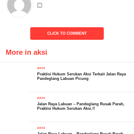
tindak tegas pengguna jalan yang bermuatan berat seperti
Tronton, hal tersebut merusak jalan dengan penggunaan
kendaraan yang tidak pernah ditimbang dan sering ngeTem
(parkir) ditempat tempat yang biasa longsor
CLICK TO COMMENT
More in aksi
AKSI
Praktisi Hukum Serukan Aksi Terkait Jalan Raya
Pandeglang Labuan Picung
AKSI
Jalan Raya Labuan – Pandeglang Rusak Parah,
Praktisi Hukum Serukan Aksi.!!
AKSI
Ketidak nyamanan pengguna jalan di Pandeglang ini atas liarnya
Jalan Raya Labuan – Pandeglang Rusak Parah,