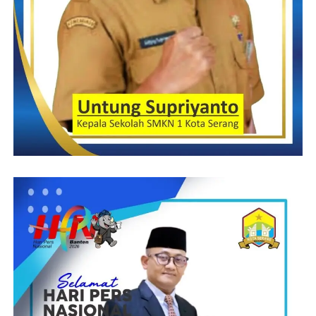
memberikan solusi bagi para penduduk sekitar.
“Tanah Merah ini kan padat dan penuh, semuanya harus carikan
solusi. Saya kira keamanan masyarakat, keselamatan masyarakat
harus menjadi titik yang utama,” pungkasnya.
(Suprani)
Post Views:
19