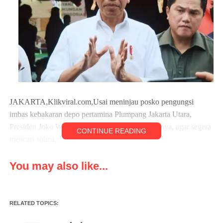
JAKARTA,Klikviral.com,Usai meninjau posko pengungsi
imbas kebakaran depo pertamina Plumpang Jakarta Utara,
Presiden Joko Widodo menginstruksikan jajarannya, agar segera
CONTINUE READING
mencari solusi.
Presiden Joko Widodo kepada awak media mengatakan sudah
You may also like...
memerintahkan Menteri BUMN dan Gubernur DKI untuk
mencari solusi.
RELATED TOPICS:
Menurut Presiden Joko Widodo, lokasi area depo pertamina
Plumpang dalah zona berbahaya, tidak bisa jadi tempat tinggal,