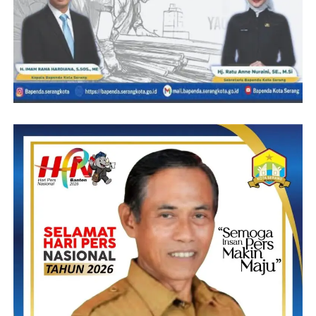
Penegasan Presiden Joko Widodo tersebut, tidak hanya TBBM
Pertamina Plumpang, Jakarta Utara.
Presiden juga menegaskan, bahwa seluruh zona berbahaya yang
ada di Indonesia juga harus dilakukan evaluasi dan audit.
Hal tersebut penting dilakukan karena berkaitan dengan
keselamatan masyarakat.
“Harus dievaluasi semuanya karena menyangkut nyawa. Jadi
sudah saya perintahkan semuanya mengenai itu,” imbuh
Presiden.
Sebelumnya, lanjut Presiden, sudah ada rencana terkait adanya
jarak (buffer zone) antara permukiman warga dengan TBBM
Pertamina Plumpang, Jakarta Utara, selebar 50 meter.
Namun, rencana tersebut belum terwujud karena belum