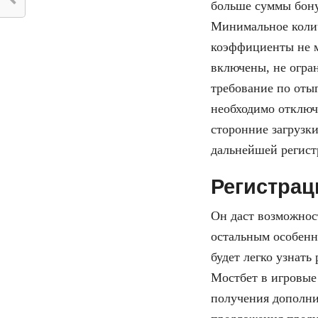
больше суммы бону
Минимальное колич
коэффициенты не м
включены, не огра
требование по оты
необходимо отключ
сторонние загрузк
дальнейшей регист
Регистраци
Он даст возможнос
остальным особенн
будет легко узнать
Мостбет в игровые
получения дополни