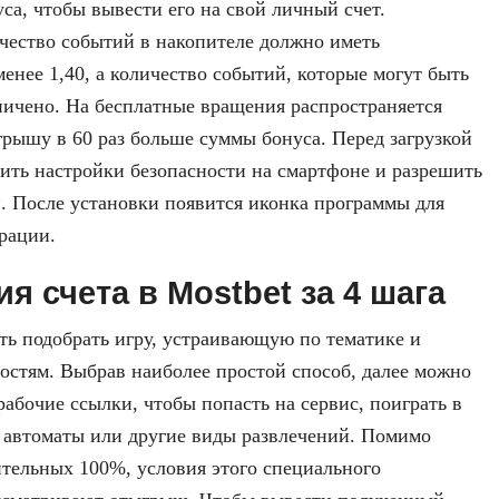
са, чтобы вывести его на свой личный счет.
ество событий в накопителе должно иметь
енее 1,40, а количество событий, которые могут быть
ничено. На бесплатные вращения распространяется
грышу в 60 раз больше суммы бонуса. Перед загрузкой
ить настройки безопасности на смартфоне и разрешить
и. После установки появится иконка программы для
рации.
я счета в Mostbet за 4 шага
ть подобрать игру, устраивающую по тематике и
остям. Выбрав наиболее простой способ, далее можно
 рабочие ссылки, чтобы попасть на сервис, поиграть в
 автоматы или другие виды развлечений. Помимо
тельных 100%, условия этого специального