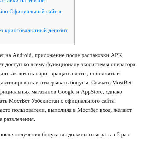
 ставки на Mostbet
sino Официальный сайт в
ез криптовалютный депозит
bet на Android, приложение после распаковки APK
ет доступ ко всему функционалу экосистемы оператора.
но заключать пари, вращать слоты, пополнять и
, активировать и отыгрывать бонусы. Скачать MostBet
фициальных магазинов Google и AppStore, однако
чать МостБет Узбекистан с официального сайта
часто пользователи, выполняя в Мостбет вход, желают
е развлечения.
после получения бонуса вы должны отыграть в 5 раз