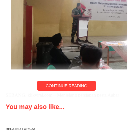
Sertu Wahyu
CONTINUE READING
SERANG, klikviral.com – Menjelang persiapan pesta Aabar
demokrasi pemilu 2024 yang masih berjarak 1 tahun
You may also like...
lebih,panwaslu kabupaten Serang mengadakan penyelenggaraan
Bimbingan teknis (Bimtek) anggota panitia pengawas Pemilu
Kelurahan/Desa seKecamatan Cinangka,
RELATED TOPICS: