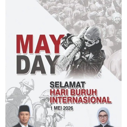
mendatang,” ajaknya
“Dimana peran TNI dalam pemilu mendatang adalah
mendukung tercapainya stabilitas keamanan dan ketertiban
dalam menyongsong pilkada serentak tahun 2024 berjalan secara
kondusif, aman dan berjalan sesuai aturan yang berlaku,”
tutupnya
Romli/4111 – Red G
Post Views:
13