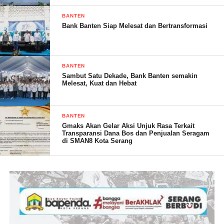
BANTEN
Bank Banten Siap Melesat dan Bertransformasi
BANTEN
Sambut Satu Dekade, Bank Banten semakin
Melesat, Kuat dan Hebat
BANTEN
Gmaks Akan Gelar Aksi Unjuk Rasa Terkait
Transparansi Dana Bos dan Penjualan Seragam
di SMAN8 Kota Serang
“Terciptanya kondisi keamanan yang kondusif, sangat
diharapkan oleh seluruh komponen masyarakat dan seluruh
aparatur pemerintah khususny di wilayah hukum Koramil 2305
kecamatan Cinangka, mari kita dukung kesuksesan pemilu 2024