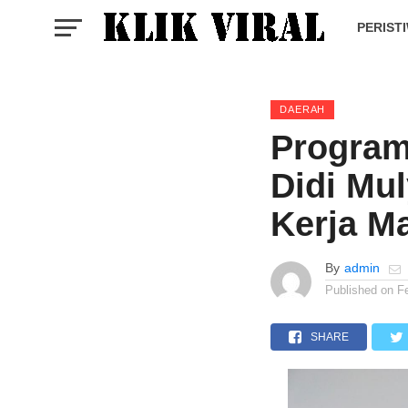
PERIST
DAERAH
Program
Didi Mu
Kerja M
By
admin
Published on
F
SHARE