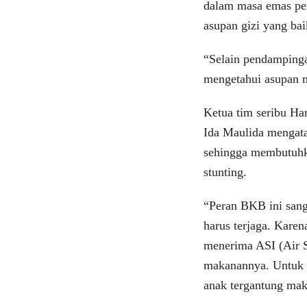
dalam masa emas per
asupan gizi yang baik
“Selain pendampinga
mengetahui asupan m
Ketua tim seribu H
Ida Maulida mengata
sehingga membutuhk
stunting.
“Peran BKB ini sang
harus terjaga. Karen
menerima ASI (Air S
makanannya. Untuk i
anak tergantung mak