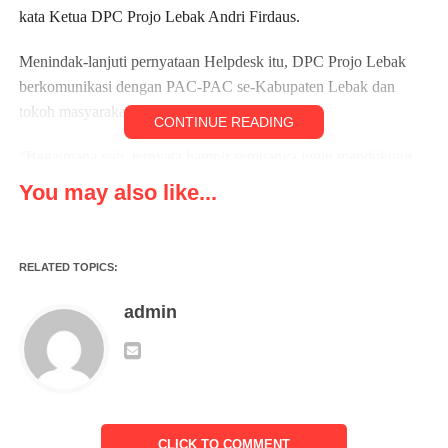
kata Ketua DPC Projo Lebak Andri Firdaus.
Menindak-lanjuti pernyataan Helpdesk itu, DPC Projo Lebak
berkomunikasi dengan PAC-PAC se-Kabupaten Lebak dan
tokoh masyarakat.
CONTINUE READING
“Bagaimana yah, ternyata hampir semuanya ingin mendukung
Andra Soni. Terlebih kemarin, saat aksi ke Jakarta meminta DPR
You may also like...
mensahkan Kabupaten Cilangkahan, kami diterima oleh bang
Dasco dari Partai Gerindra. Kabarnya, ada peran bang Andra
juga,” ungkap Andri Firdaus.
RELATED TOPICS:
Hal senada diungkapkan Sekretaris Projo Kab Tangerang Chairil
admin
Baharudin. Projo Kab Tangerang sedang mengkomunikasikan
dukungan untuk Andra-Dimyati ke DPP Projo.
“Untuk calon Bupati Tangerang, kami sudah mendukung
Maesyal-Intan. Didukung Gerindra, PSI dan partai KIM. Ketika
CLICK TO COMMENT
DPP mendeklarasikan Airin, kami melakukan konsolidasi di