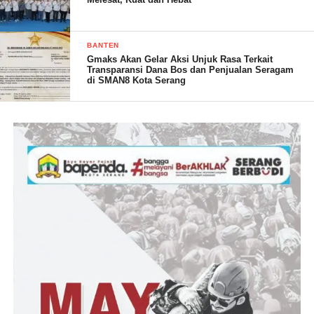
Baharudin. (Dinar)
BANTEN
Post Views:
17
Gmaks Akan Gelar Aksi Unjuk Rasa Terkait
Transparansi Dana Bos dan Penjualan Seragam
di SMAN8 Kota Serang